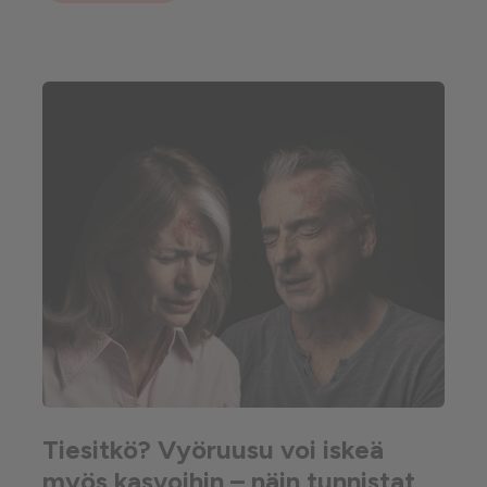
Tiesitkö? Vyöruusu voi iskeä
myös kasvoihin – näin tunnistat