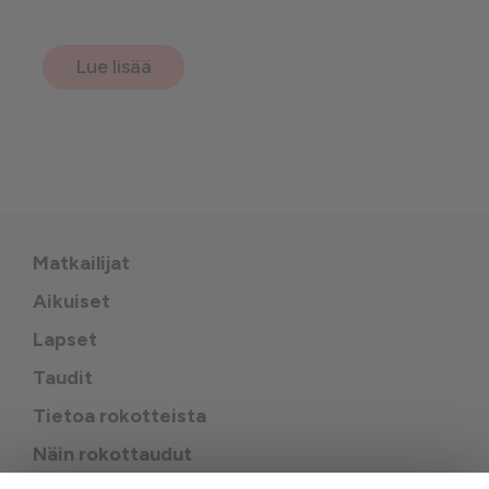
Lue lisää
Matkailijat
Aikuiset
Lapset
Taudit
Tietoa rokotteista
Näin rokottaudut