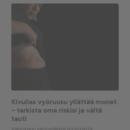
Kivulias vyöruusu yllättää monet
– tarkista oma riskisi ja vältä
tauti
Vyöruusun yleisyydestä huolimatta