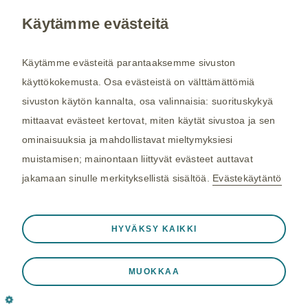
Ajankohtaista
Käytämme evästeitä
Käyttöehdot
Tietosuojamenettely
Käytämme evästeitä parantaaksemme sivuston
Evästeet
käyttökokemusta. Osa evästeistä on välttämättömiä
sivuston käytön kannalta, osa valinnaisia: suorituskykyä
Yhteystiedot
mittaavat evästeet kertovat, miten käytät sivustoa ja sen
ominaisuuksia ja mahdollistavat mieltymyksiesi
muistamisen; mainontaan liittyvät evästeet auttavat
jakamaan sinulle merkityksellistä sisältöä.
Evästekäytäntö
GSK
Porkkalankatu 20 A, 00180 Helsinki
Aina aktiivinen
Välttämättömät evästeet
❮
HYVÄKSY KAIKKI
www.gsk.fi
Välttämättömiä verkkosivuston toiminnalle
kuten istuntotietojen tallennukseen vierailun
MUOKKAA
aikana, eväste- ja tag-asetusten hallintaan
Kysy tarvittaessa lisätietoja terveydenhuollon