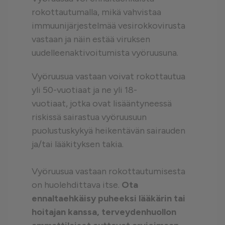
rokottautumalla, mikä vahvistaa
immuunijärjestelmää vesirokkovirusta
vastaan ja näin estää viruksen
uudelleenaktivoitumista vyöruusuna.
Vyöruusua vastaan voivat rokottautua
yli 50-vuotiaat ja ne yli 18-
vuotiaat, jotka ovat lisääntyneessä
riskissä sairastua vyöruusuun
puolustuskykyä heikentävän sairauden
ja/tai lääkityksen takia.
Vyöruusua vastaan rokottautumisesta
on huolehdittava itse.
Ota
ennaltaehkäisy puheeksi lääkärin tai
hoitajan kanssa, terveydenhuollon