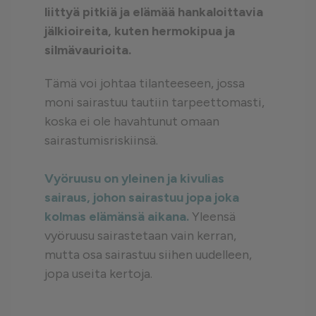
liittyä pitkiä ja elämää hankaloittavia
jälkioireita, kuten hermokipua ja
silmävaurioita.
Tämä voi johtaa tilanteeseen, jossa
moni sairastuu tautiin tarpeettomasti,
koska ei ole havahtunut omaan
sairastumisriskiinsä.
Vyöruusu on yleinen ja kivulias
sairaus, johon sairastuu jopa joka
kolmas elämänsä aikana.
Yleensä
vyöruusu sairastetaan vain kerran,
mutta osa sairastuu siihen uudelleen,
jopa useita kertoja.