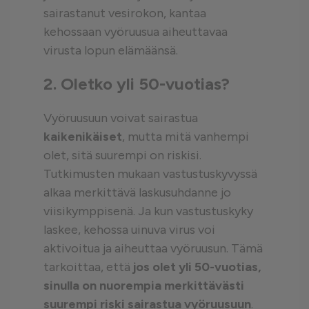
sairastanut vesirokon, kantaa
kehossaan vyöruusua aiheuttavaa
virusta lopun elämäänsä.
2. Oletko yli 50-vuotias?
Vyöruusuun voivat sairastua
kaikenikäiset
, mutta mitä vanhempi
olet, sitä suurempi on riskisi.
Tutkimusten mukaan vastustuskyvyssä
alkaa merkittävä laskusuhdanne jo
viisikymppisenä. Ja kun vastustuskyky
laskee, kehossa uinuva virus voi
aktivoitua ja aiheuttaa vyöruusun. Tämä
tarkoittaa, että
jos olet yli 50-vuotias,
sinulla on nuorempia merkittävästi
suurempi riski
sairastua
vyöruusuun
.