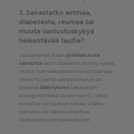
3. Sairastatko astmaa,
diabetesta, reumaa tai
muuta vastustuskykyä
heikentävää tautia?
Jos sairastat jotain
pitkäaikaista
sairautta
(esim. diabetes, astma, syöpä,
reuma, tulehduksellinen suolistosairaus,
elinsiirto) ja/tai vastustuskykysi on
laskenut
lääkityksen
takia (esim.
biologinen lääke tai kortisoni), riskisi
sairastua vyöruusuun kasvaa. Lisäksi
vyöruusu voi tällöin aiheuttaa
hankalampia komplikaatioita.