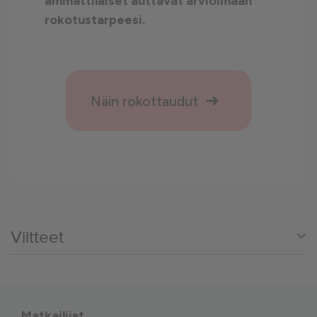
ammattilaiset auttavat arvioimaan
rokotustarpeesi.
Näin rokottaudut
Viitteet
Matkailijat