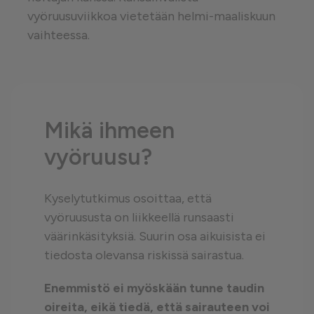
vyöruusuviikkoa vietetään helmi-maaliskuun
vaihteessa.
Mikä ihmeen
vyöruusu?
Kyselytutkimus osoittaa, että
vyöruususta on liikkeellä runsaasti
väärinkäsityksiä. Suurin osa aikuisista ei
tiedosta olevansa riskissä sairastua.
Enemmistö ei myöskään tunne taudin
oireita, eikä tiedä, että sairauteen voi