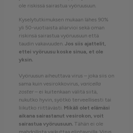
ole riskissä sairastua vyöruusuun.
Kyselytutkimuksen mukaan lähes 90%
yli 50-vuotiaista aliarvioi sekä oman
riskinsä sairastua vyöruusuun että
taudin vakavuuden.
Jos siis ajattelit,
ettei vyöruusu koske sinua, et ole
yksin.
Vyöruusun aiheuttava virus – joka siis on
sama kuin vesirokkovirus,
varicella
zoster
– ei kuitenkaan välitä siitä,
nukutko hyvin, syötkö terveellisesti tai
liikutko riittävästi.
Mikäli olet elämäsi
aikana sairastanut vesirokon, voit
sairastua vyöruusuun.
Tähän ei ole
mahdollista vaikuttaa elintavoilla. Virus