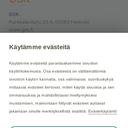
GSK
Porkkalankatu 20 A, 00180 Helsinki
www.gsk.fi
Käytämme evästeitä
Kysy tarvittaessa lisätietoja terveydenhuollon
ammattilaiselta. Rokotussuositukset perustuvat
Käytämme evästeitä parantaaksemme sivuston
THL:n
suosituksiin. Maakohtaiset
käyttökokemusta. Osa evästeistä on välttämättömiä
rokotussuositukset perustuvat
Matkailijan
sivuston käytön kannalta, osa valinnaisia: suorituskykyä
terveysoppaaseen
, jota toimittaa Kustannus Oy
mittaavat evästeet kertovat, miten käytät sivustoa ja sen
Duodecim (aiemmin THL). Tarkistamme
ominaisuuksia ja mahdollistavat mieltymyksiesi
maakohtaiset rokotesuositukset kahdesti
muistamisen; mainontaan liittyvät evästeet auttavat
vuodessa.
jakamaan sinulle merkityksellistä sisältöä.
Evästekäytäntö
©2026 GSK. Kaikki oikeudet pidätetään.