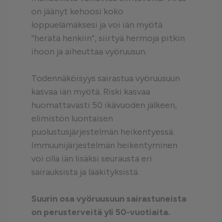
on jäänyt kehoosi koko
loppuelämäksesi ja voi iän myötä
”herätä henkiin”, siirtyä hermoja pitkin
ihoon ja aiheuttaa vyöruusun.
Todennäköisyys sairastua vyöruusuun
kasvaa iän myötä. Riski kasvaa
huomattavasti 50 ikävuoden jälkeen,
elimistön luontaisen
puolustusjärjestelmän heikentyessä.
Immuunijärjestelmän heikentyminen
voi olla iän lisäksi seurausta eri
sairauksista ja lääkityksistä.
Suurin osa vyöruusuun sairastuneista
on perusterveitä yli 50-vuotiaita.