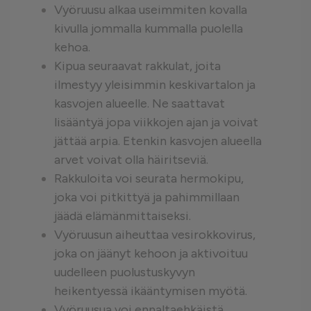
Vyöruusu alkaa useimmiten kovalla
kivulla jommalla kummalla puolella
kehoa.
Kipua seuraavat rakkulat, joita
ilmestyy yleisimmin keskivartalon ja
kasvojen alueelle. Ne saattavat
lisääntyä jopa viikkojen ajan ja voivat
jättää arpia. Etenkin kasvojen alueella
arvet voivat olla häiritseviä.
Rakkuloita voi seurata hermokipu,
joka voi pitkittyä ja pahimmillaan
jäädä elämänmittaiseksi.
Vyöruusun aiheuttaa vesirokkovirus,
joka on jäänyt kehoon ja aktivoituu
uudelleen puolustuskyvyn
heikentyessä ikääntymisen myötä.
Vyöruusua voi ennaltaehkäistä