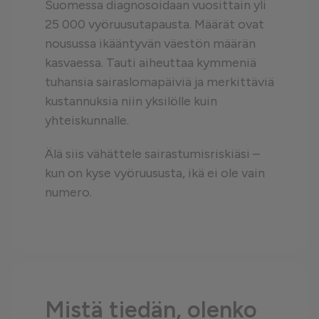
Suomessa diagnosoidaan vuosittain yli
25 000 vyöruusutapausta. Määrät ovat
nousussa ikääntyvän väestön määrän
kasvaessa. Tauti aiheuttaa kymmeniä
tuhansia sairaslomapäiviä ja merkittäviä
kustannuksia niin yksilölle kuin
yhteiskunnalle.
Älä siis vähättele sairastumisriskiäsi –
kun on kyse vyöruususta, ikä ei ole vain
numero.
Mistä tiedän, olenko