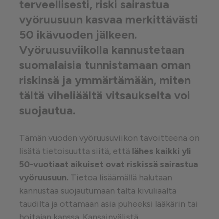
terveellisesti, riski sairastua
vyöruusuun kasvaa merkittävästi
50 ikävuoden jälkeen.
Vyöruusuviikolla kannustetaan
suomalaisia tunnistamaan oman
riskinsä ja ymmärtämään, miten
tältä viheliäältä vitsaukselta voi
suojautua.
Tämän vuoden vyöruusuviikon tavoitteena on
lisätä tietoisuutta siitä, että
lähes kaikki yli
50-vuotiaat aikuiset ovat riskissä sairastua
vyöruusuun.
Tietoa lisäämällä halutaan
kannustaa suojautumaan tältä kivuliaalta
taudilta ja ottamaan asia puheeksi lääkärin tai
hoitajan kanssa. Kansainvälistä