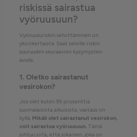
riskissä sairastua
vyöruusuun?
Vyöruusuriskin selvittäminen on
yksinkertaista. Saat selville riskin
suuruuden seuraavien kysymysten
avulla:
1. Oletko sairastanut
vesirokon?
Jos olet kuten 95 prosenttia
suomalaisista aikuisista, vastaus on
kyllä.
Mikäli olet sairastanut vesirokon,
voit sairastua vyöruusuun.
Tämä
johtuu siitä, että jokainen, joka on