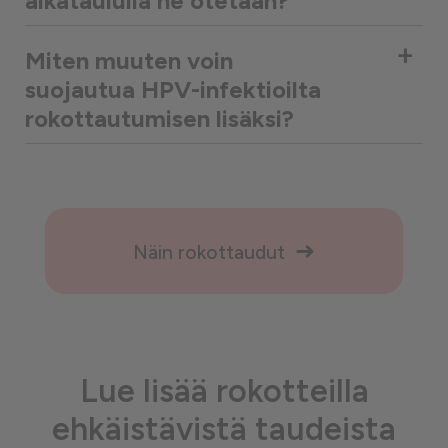
aikataululla ne otetaan?
+
Miten muuten voin
suojautua HPV-infektioilta
rokottautumisen lisäksi?
Näin rokottaudut
Lue lisää rokotteilla
ehkäistävistä taudeista