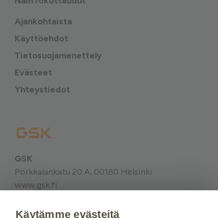
Näin rokottaudut
Ajankohtaista
Käyttöehdot
Tietosuojamenettely
Evästeet
Yhteystiedot
GSK
Porkkalankatu 20 A, 00180 Helsinki
www.gsk.fi
Käytämme evästeitä