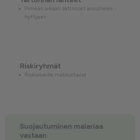
Pimeän aikaan aktiiviset anopheles -
hyttyset
Riskiryhmät
Riskialueille matkustavat
Suojautuminen malariaa
vastaan