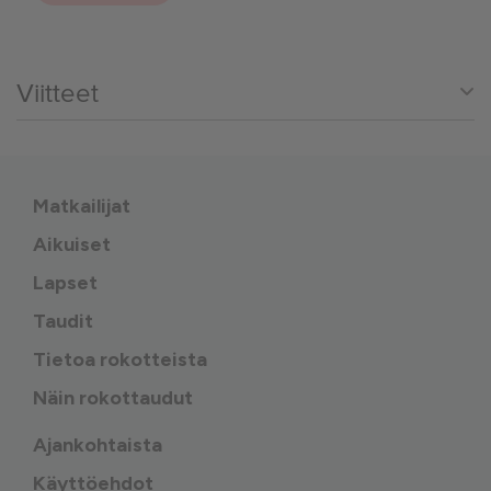
Viitteet
Matkailijat
Aikuiset
Lapset
Taudit
Tietoa rokotteista
Näin rokottaudut
Ajankohtaista
Käyttöehdot