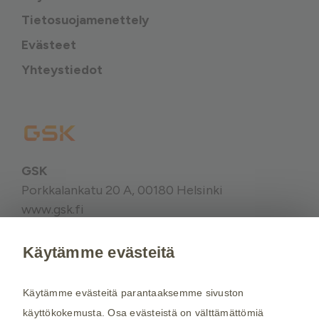
Tietosuojamenettely
Evästeet
Yhteystiedot
GSK
Porkkalankatu 20 A, 00180 Helsinki
www.gsk.fi
Käytämme evästeitä
Kysy tarvittaessa lisätietoja terveydenhuollon
ammattilaiselta. Rokotussuositukset perustuvat
Käytämme evästeitä parantaaksemme sivuston
THL:n
suosituksiin. Maakohtaiset
käyttökokemusta. Osa evästeistä on välttämättömiä