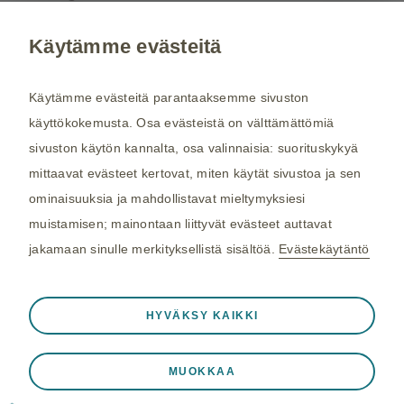
Käytämme evästeitä
Kysy tarvittaessa lisätietoja terveydenhuollon
ammattilaiselta. Rokotussuositukset perustuvat
Käytämme evästeitä parantaaksemme sivuston
THL:n
suosituksiin. Maakohtaiset
käyttökokemusta. Osa evästeistä on välttämättömiä
rokotussuositukset perustuvat
Matkailijan
sivuston käytön kannalta, osa valinnaisia: suorituskykyä
terveysoppaaseen
, jota toimittaa Kustannus Oy
mittaavat evästeet kertovat, miten käytät sivustoa ja sen
Duodecim (aiemmin THL). Tarkistamme
ominaisuuksia ja mahdollistavat mieltymyksiesi
maakohtaiset rokotesuositukset kahdesti
muistamisen; mainontaan liittyvät evästeet auttavat
vuodessa.
jakamaan sinulle merkityksellistä sisältöä.
Evästekäytäntö
©2026 GSK. Kaikki oikeudet pidätetään.
Aina aktiivinen
Välttämättömät evästeet
10/2025 NP-FI-RSA-WCNT-250001
❮
HYVÄKSY KAIKKI
Välttämättömiä verkkosivuston toiminnalle
Viimeisin päivitys 22.10.2025
kuten istuntotietojen tallennukseen vierailun
MUOKKAA
aikana, eväste- ja tag-asetusten hallintaan