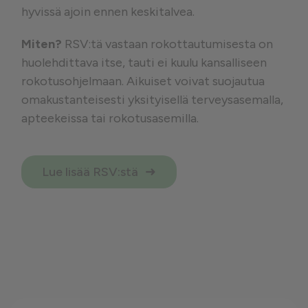
hyvissä ajoin ennen keskitalvea.
Miten?
RSV:tä vastaan rokottautumisesta on
huolehdittava itse, tauti ei kuulu kansalliseen
rokotusohjelmaan. Aikuiset voivat suojautua
omakustanteisesti yksityisellä terveysasemalla,
apteekeissa tai rokotusasemilla.
Lue lisää RSV:stä