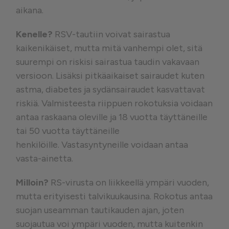
aikana.
Kenelle?
RSV-tautiin voivat sairastua
kaikenikäiset, mutta mitä vanhempi olet, sitä
suurempi on riskisi sairastua taudin vakavaan
versioon. Lisäksi pitkäaikaiset sairaudet kuten
astma, diabetes ja sydänsairaudet kasvattavat
riskiä. Valmisteesta riippuen rokotuksia voidaan
antaa raskaana oleville ja 18 vuotta täyttäneille
tai 50 vuotta täyttäneille
henkilöille. Vastasyntyneille voidaan antaa
vasta-ainetta.
Milloin?
RS-virusta on liikkeellä ympäri vuoden,
mutta erityisesti talvikuukausina. Rokotus antaa
suojan useamman tautikauden ajan, joten
suojautua voi ympäri vuoden, mutta kuitenkin