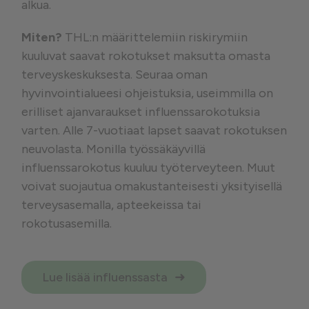
alkua.
Miten?
THL:n määrittelemiin riskirymiin
kuuluvat saavat rokotukset maksutta omasta
terveyskeskuksesta. Seuraa oman
hyvinvointialueesi ohjeistuksia, useimmilla on
erilliset ajanvaraukset influenssarokotuksia
varten. Alle 7-vuotiaat lapset saavat rokotuksen
neuvolasta. Monilla työssäkäyvillä
influenssarokotus kuuluu työterveyteen. Muut
voivat suojautua omakustanteisesti yksityisellä
terveysasemalla, apteekeissa tai
rokotusasemilla.
Lue lisää influenssasta