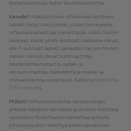
komplikaatioita, kuten keuhkokuumetta.
Kenelle?
Maksuttoman influenssarokotteen
saavat tietyt riskiryhmät, joiden terveydelle
influenssa aiheuttaa merkittävän riskin. Näihin
kuuluvat: kaikki yli 65-vuotiaat, raskaana olevat,
alle 7-vuotiaat lapset, sairauden tai sen hoidon
vuoksi riskissä olevat kuten astmaa,
keuhkoahtaumatautia, sydän- ja
verisuonitauteja, diabetesta ja maksa- ja
munuaistauteja sairastavat. Katso
kattava lista
THL:n sivuilta
.
Milloin?
Influenssarokotus tarjoaa suojan
yhdeksi kaudeksi kerrallaan ja on siksi otettava
vuosittain. Rokottautua kannattaa syksyllä,
jotta suoja ehtii kehittyä ennen epidemian