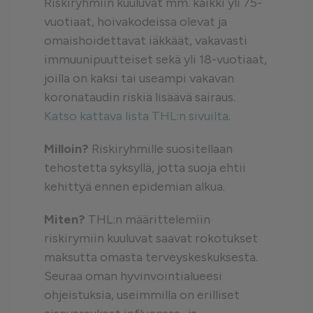
Riskiryhmiin kuuluvat mm. kaikki yli 75-
vuotiaat, hoivakodeissa olevat ja
omaishoidettavat iäkkäät, vakavasti
immuunipuutteiset sekä yli 18-vuotiaat,
joilla on kaksi tai useampi vakavan
koronataudin riskiä lisäävä sairaus.
Katso kattava lista THL:n sivuilta
.
Milloin?
Riskiryhmille suositellaan
tehostetta syksyllä, jotta suoja ehtii
kehittyä ennen epidemian alkua.
Miten?
THL:n määrittelemiin
riskirymiin kuuluvat saavat rokotukset
maksutta omasta terveyskeskuksesta.
Seuraa oman hyvinvointialueesi
ohjeistuksia, useimmilla on erilliset