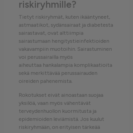
riskiryhmille?
Tietyt riskiryhmät, kuten ikääntyneet,
astmaatikot, sydänsairaat ja diabetesta
sairastavat, ovat alttiimpia
sairastumaan hengitystieinfektioiden
vakavampiin muotoihin. Sairastuminen
voi perussairailla myös
aiheuttaa
hankalampia komplikaatioita
sekä merkittävää perussairauden
oireiden pahenemista.
Rokotukset eivät ainoastaan suojaa
yksilöä, vaan myös vähentävät
terveydenhuollon kuormitusta ja
epidemioiden leviämistä. Jos kuulut
riskiryhmään, on erityisen tärkeää