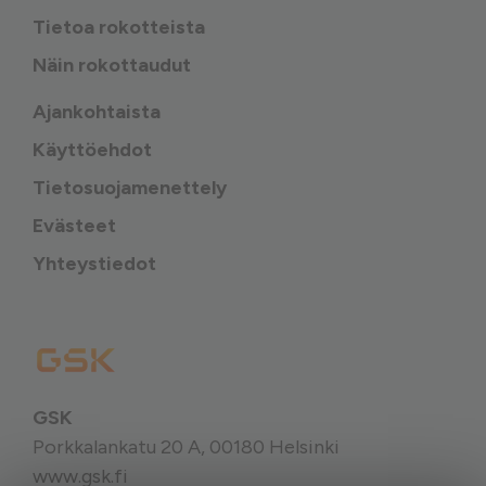
Tietoa rokotteista
Näin rokottaudut
Ajankohtaista
Käyttöehdot
Tietosuojamenettely
Evästeet
Yhteystiedot
GSK
Porkkalankatu 20 A, 00180 Helsinki
www.gsk.fi