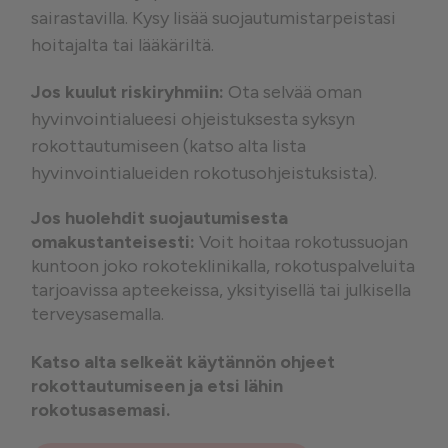
sairastavilla. Kysy lisää suojautumistarpeistasi
hoitajalta tai lääkäriltä.
Jos kuulut riskiryhmiin:
Ota selvää oman
hyvinvointialueesi ohjeistuksesta syksyn
rokottautumiseen (katso alta lista
hyvinvointialueiden rokotusohjeistuksista).
Jos huolehdit suojautumisesta
omakustanteisesti:
Voit hoitaa rokotussuojan
kuntoon joko rokoteklinikalla, rokotuspalveluita
tarjoavissa apteekeissa, yksityisellä tai julkisella
terveysasemalla.
Katso alta selkeät käytännön ohjeet
rokottautumiseen ja etsi lähin
rokotusasemasi.