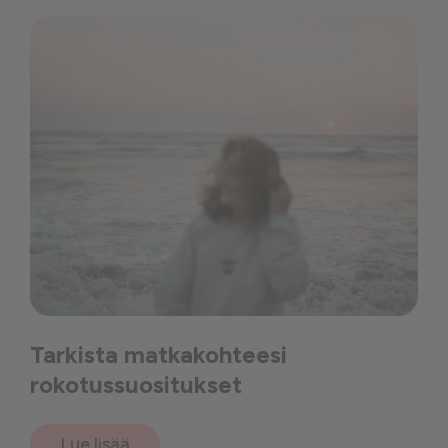
Tarkista matkakohteesi
rokotussuositukset
Lue lisää