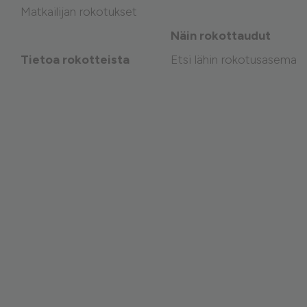
Matkailijan rokotukset
Näin rokottaudut
Tietoa rokotteista
Etsi lähin rokotusasema