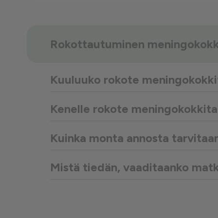
Rokottautuminen meningokokki
Kuuluuko rokote meningokokkit
Kenelle rokote meningokokkitau
Kuinka monta annosta tarvitaan 
Mistä tiedän, vaaditaanko mat