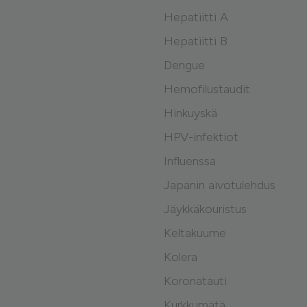
Hepatiitti A
Hepatiitti B
Dengue
Hemofilustaudit
Hinkuyskä
HPV-infektiot
Influenssa
Japanin aivotulehdus
Jäykkäkouristus
Keltakuume
Kolera
Koronatauti
Kurkkumätä