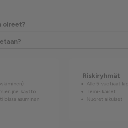
västeet
 oireet?
detaan?
Riskiryhmät
 yskiminen)
Alle 5-vuotiaat la
ien jne. käyttö
Teini-ikäiset
tiloissa asuminen
Nuoret aikuiset