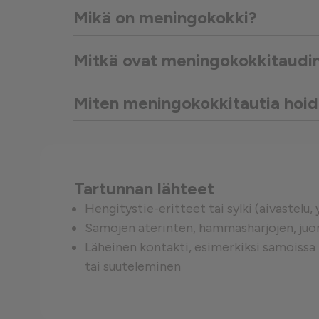
Mikä on meningokokki?
Suorituskykyä mittaavat e
Mitkä ovat meningokokkitaudin
Mainontaan liittyvät evästeet
Miten meningokokkitautia hoi
Tartunnan lähteet
Hengitystie-eritteet tai sylki (aivastelu,
Samojen aterinten, hammasharjojen, juom
Läheinen kontakti, esimerkiksi samoissa 
tai suuteleminen