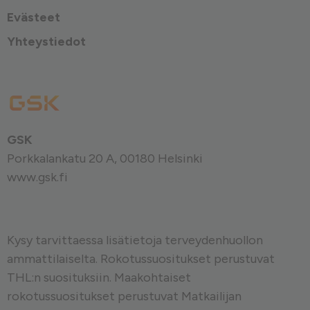
Evästeet
Yhteystiedot
GSK
Porkkalankatu 20 A, 00180 Helsinki
www.gsk.fi
Kysy tarvittaessa lisätietoja terveydenhuollon
ammattilaiselta. Rokotussuositukset perustuvat
THL:n
suosituksiin. Maakohtaiset
rokotussuositukset perustuvat
Matkailijan