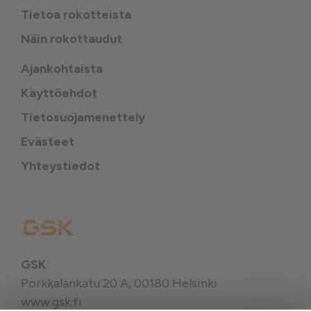
Tietoa rokotteista
Näin rokottaudut
Ajankohtaista
Käyttöehdot
Tietosuojamenettely
Evästeet
Yhteystiedot
GSK
Porkkalankatu 20 A, 00180 Helsinki
www.gsk.fi