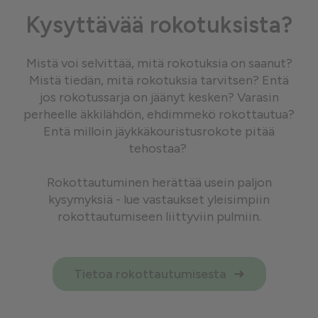
Kysyttävää rokotuksista?
Mistä voi selvittää, mitä rokotuksia on saanut?
Mistä tiedän, mitä rokotuksia tarvitsen? Entä
jos rokotussarja on jäänyt kesken? Varasin
perheelle äkkilähdön, ehdimmekö rokottautua?
Entä milloin jäykkäkouristusrokote pitää
tehostaa?
Rokottautuminen herättää usein paljon
kysymyksiä - lue vastaukset yleisimpiin
rokottautumiseen liittyviin pulmiin.
Tietoa rokottautumisesta