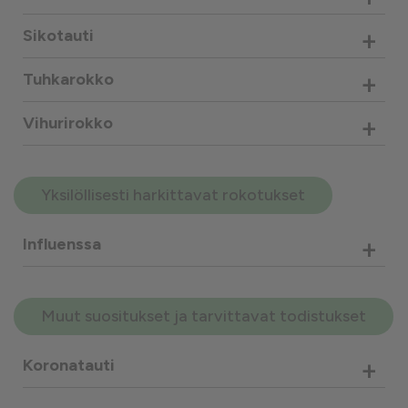
+
Sikotauti
+
Tuhkarokko
+
Vihurirokko
Yksilöllisesti harkittavat rokotukset
+
Influenssa
Muut suositukset ja tarvittavat todistukset
+
Koronatauti