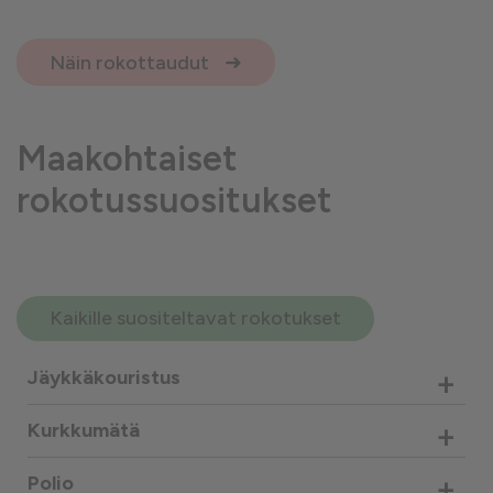
Näin rokottaudut
Maakohtaiset
rokotussuositukset
Kaikille suositeltavat rokotukset
+
Jäykkäkouristus
+
Kurkkumätä
+
Polio