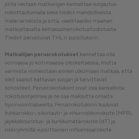
joita vastaan matkailijan kannattaa suojautua
rokottautumalla sekä tiedot mahdollisesta
malariariskistä ja siitä, vaaditaanko maahan
matkustavalta keltakuumerokotustodistusta.
Tiedot perustuvat THL:n suosituksiin.
Matkailijan perusrokotukset
kannattaa olla
voimassa jo kotimaassa oleskeltaessa, mutta
varmista viimeistään ennen ulkomaan matkaa, että
olet saanut kattavan suojan ja tarvittavat
tehosteet. Perusrokotukset ovat osa kansallista
rokotusohjelmaa ja ne saa maksutta omalta
hyvinvointialueelta. Perusrokotuksiin kuuluvat
tuhkarokko-, sikotauti- ja vihurirokkorokote (MPR),
jäykkäkouristus- ja kurkkumätärokote (dT) ja
riskiryhmillä vuosittainen influenssarokote.