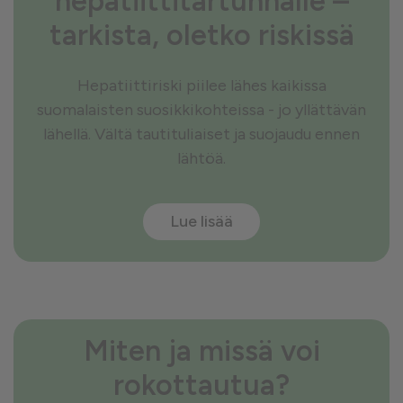
hepatiittitartunnalle –
tarkista, oletko riskissä
Hepatiittiriski piilee lähes kaikissa
suomalaisten suosikkikohteissa - jo yllättävän
lähellä. Vältä tautituliaiset ja suojaudu ennen
lähtöä.
Lue lisää
Miten ja missä voi
rokottautua?