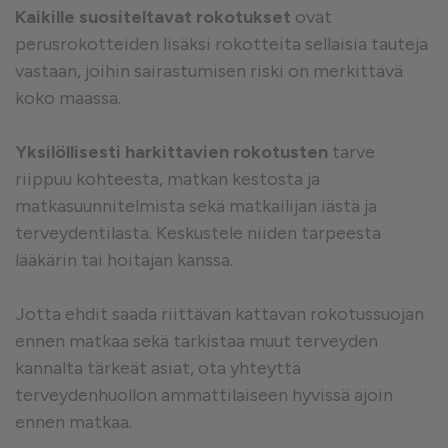
Kaikille suositeltavat rokotukset
ovat
perusrokotteiden lisäksi rokotteita sellaisia tauteja
vastaan, joihin sairastumisen riski on merkittävä
koko maassa.
Yksilöllisesti harkittavien rokotusten
tarve
riippuu kohteesta, matkan kestosta ja
matkasuunnitelmista sekä matkailijan iästä ja
terveydentilasta. Keskustele niiden tarpeesta
lääkärin tai hoitajan kanssa.
Jotta ehdit saada riittävän kattavan rokotussuojan
ennen matkaa sekä tarkistaa muut terveyden
kannalta tärkeät asiat, ota yhteyttä
terveydenhuollon ammattilaiseen hyvissä ajoin
ennen matkaa.