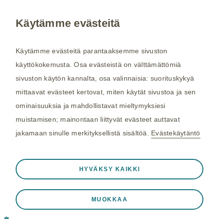
Käytämme evästeitä
Kysy tarvittaessa lisätietoja terveydenhuollon
ammattilaiselta. Rokotussuositukset perustuvat
Käytämme evästeitä parantaaksemme sivuston
THL:n
suosituksiin. Maakohtaiset
käyttökokemusta. Osa evästeistä on välttämättömiä
rokotussuositukset perustuvat
Matkailijan
sivuston käytön kannalta, osa valinnaisia: suorituskykyä
terveysoppaaseen
, jota toimittaa Kustannus Oy
mittaavat evästeet kertovat, miten käytät sivustoa ja sen
Duodecim (aiemmin THL). Tarkistamme
ominaisuuksia ja mahdollistavat mieltymyksiesi
maakohtaiset rokotesuositukset kahdesti
muistamisen; mainontaan liittyvät evästeet auttavat
vuodessa.
jakamaan sinulle merkityksellistä sisältöä.
Evästekäytäntö
©2026 GSK. Kaikki oikeudet pidätetään.
Aina aktiivinen
Välttämättömät evästeet
04/2024, NP-FI-TVX-WCNT-210005
❮
HYVÄKSY KAIKKI
Välttämättömiä verkkosivuston toiminnalle
Viimeisin päivitys 25.03.2025
kuten istuntotietojen tallennukseen vierailun
MUOKKAA
aikana, eväste- ja tag-asetusten hallintaan