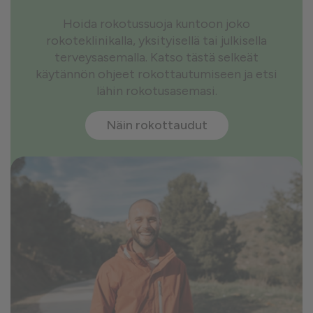
Hoida rokotussuoja kuntoon joko
rokoteklinikalla, yksityisellä tai julkisella
terveysasemalla. Katso tästä selkeät
käytännön ohjeet rokottautumiseen ja etsi
lähin rokotusasemasi.
Näin rokottaudut