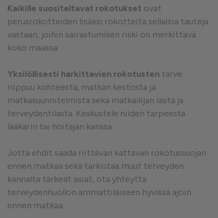
Kaikille suositeltavat rokotukset
ovat
perusrokotteiden lisäksi rokotteita sellaisia tauteja
vastaan, joihin sairastumisen riski on merkittävä
koko maassa.
Yksilöllisesti harkittavien rokotusten
tarve
riippuu kohteesta, matkan kestosta ja
matkasuunnitelmista sekä matkailijan iästä ja
terveydentilasta. Keskustele niiden tarpeesta
lääkärin tai hoitajan kanssa.
Jotta ehdit saada riittävän kattavan rokotussuojan
ennen matkaa sekä tarkistaa muut terveyden
kannalta tärkeät asiat, ota yhteyttä
terveydenhuollon ammattilaiseen hyvissä ajoin
ennen matkaa.