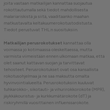
joita vastaan matkailijan kannattaa suojautua
rokottautumalla sekä tiedot mahdollisesta
malariariskistä ja siitä, vaaditaanko maahan
matkustavalta keltakuumerokotustodistusta.
Tiedot perustuvat THL:n suosituksiin.
Matkailijan perusrokotukset
kannattaa olla
voimassa jo kotimaassa oleskeltaessa, mutta
varmista viimeistään ennen ulkomaan matkaa, että
olet saanut kattavan suojan ja tarvittavat
tehosteet. Perusrokotukset ovat osa kansallista
rokotusohjelmaa ja ne saa maksutta omalta
hyvinvointialueelta. Perusrokotuksiin kuuluvat
tuhkarokko-, sikotauti- ja vihurirokkorokote (MPR),
jäykkäkouristus- ja kurkkumätärokote (dT) ja
riskiryhmillä vuosittainen influenssarokote.