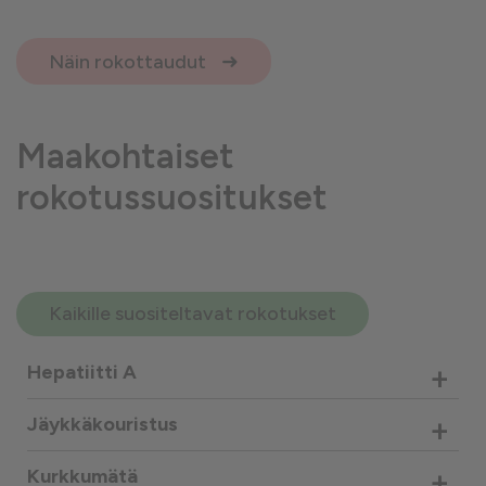
Näin rokottaudut
Maakohtaiset
rokotussuositukset
Kaikille suositeltavat rokotukset
+
Hepatiitti A
+
Jäykkäkouristus
+
Kurkkumätä