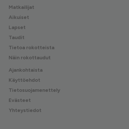
Matkailijat
Aikuiset
Lapset
Taudit
Tietoa rokotteista
Näin rokottaudut
Ajankohtaista
Käyttöehdot
Tietosuojamenettely
Evästeet
Yhteystiedot