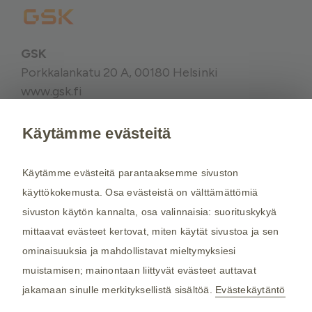
GSK
Porkkalankatu 20 A, 00180 Helsinki
www.gsk.fi
Käytämme evästeitä
Kysy tarvittaessa lisätietoja terveydenhuollon
ammattilaiselta. Rokotussuositukset perustuvat
Käytämme evästeitä parantaaksemme sivuston
THL:n
suosituksiin. Maakohtaiset
käyttökokemusta. Osa evästeistä on välttämättömiä
rokotussuositukset perustuvat
Matkailijan
sivuston käytön kannalta, osa valinnaisia: suorituskykyä
terveysoppaaseen
, jota toimittaa Kustannus Oy
mittaavat evästeet kertovat, miten käytät sivustoa ja sen
Duodecim (aiemmin THL). Tarkistamme
ominaisuuksia ja mahdollistavat mieltymyksiesi
maakohtaiset rokotesuositukset kahdesti
muistamisen; mainontaan liittyvät evästeet auttavat
vuodessa.
jakamaan sinulle merkityksellistä sisältöä.
Evästekäytäntö