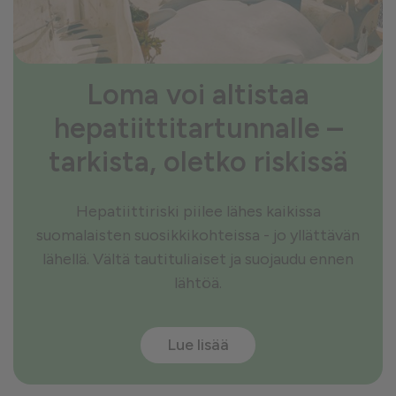
Loma voi altistaa
hepatiittitartunnalle –
tarkista, oletko riskissä
Hepatiittiriski piilee lähes kaikissa
suomalaisten suosikkikohteissa - jo yllättävän
lähellä. Vältä tautituliaiset ja suojaudu ennen
lähtöä.
Lue lisää