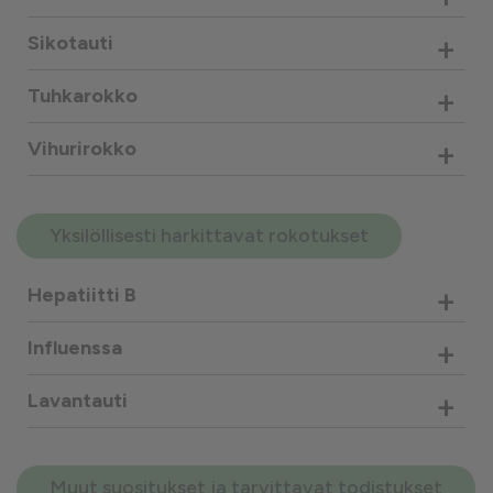
+
Sikotauti
+
Tuhkarokko
+
Vihurirokko
Yksilöllisesti harkittavat rokotukset
+
Hepatiitti B
+
Influenssa
+
Lavantauti
Muut suositukset ja tarvittavat todistukset