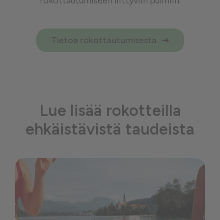
rokottautumiseen liittyviin pulmiin.
Tietoa rokottautumisesta
Lue lisää rokotteilla
ehkäistävistä taudeista