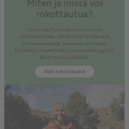
Miten ja missä voi
rokottautua?
Hoida rokotussuoja kuntoon joko
rokoteklinikalla, yksityisellä tai julkisella
terveysasemalla. Katso tästä selkeät
käytännön ohjeet rokottautumiseen ja etsi
lähin rokotusasemasi.
Näin rokottaudut