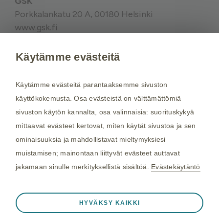
GSK
Porkkalankatu 20 A, 00180 Helsinki
www.gsk.fi
Käytämme evästeitä
Kysy tarvittaessa lisätietoja terveydenhuollon
ammattilaiselta. Rokotussuositukset perustuvat
Käytämme evästeitä parantaaksemme sivuston
THL:n
suosituksiin. Maakohtaiset
käyttökokemusta. Osa evästeistä on välttämättömiä
rokotussuositukset perustuvat
Matkailijan
sivuston käytön kannalta, osa valinnaisia: suorituskykyä
terveysoppaaseen
, jota toimittaa Kustannus Oy
mittaavat evästeet kertovat, miten käytät sivustoa ja sen
Duodecim (aiemmin THL). Tarkistamme
ominaisuuksia ja mahdollistavat mieltymyksiesi
maakohtaiset rokotesuositukset kahdesti
muistamisen; mainontaan liittyvät evästeet auttavat
vuodessa.
jakamaan sinulle merkityksellistä sisältöä.
Evästekäytäntö
©2026 GSK. Kaikki oikeudet pidätetään.
Aina aktiivinen
Välttämättömät evästeet
04/2024, NP-FI-TVX-WCNT-210005
❮
HYVÄKSY KAIKKI
Välttämättömiä verkkosivuston toiminnalle