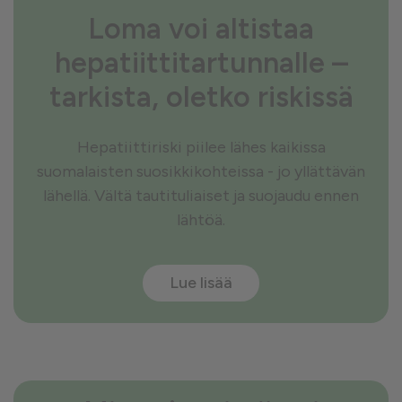
Loma voi altistaa
hepatiittitartunnalle –
tarkista, oletko riskissä
Hepatiittiriski piilee lähes kaikissa
suomalaisten suosikkikohteissa - jo yllättävän
lähellä. Vältä tautituliaiset ja suojaudu ennen
lähtöä.
Lue lisää