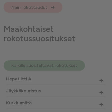
Näin rokottaudut
Maakohtaiset
rokotussuositukset
Kaikille suositeltavat rokotukset
+
Hepatiitti A
+
Jäykkäkouristus
+
Kurkkumätä