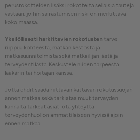
perusrokotteiden lisäksi rokotteita sellaisia tauteja
vastaan, joihin sairastumisen riski on merkittävä
koko maassa.
Yksilöllisesti harkittavien rokotusten
tarve
riippuu kohteesta, matkan kestosta ja
matkasuunnitelmista sekä matkailijan iästä ja
terveydentilasta. Keskustele niiden tarpeesta
lääkärin tai hoitajan kanssa.
Jotta ehdit saada riittävän kattavan rokotussuojan
ennen matkaa sekä tarkistaa muut terveyden
kannalta tärkeät asiat, ota yhteyttä
terveydenhuollon ammattilaiseen hyvissä ajoin
ennen matkaa.