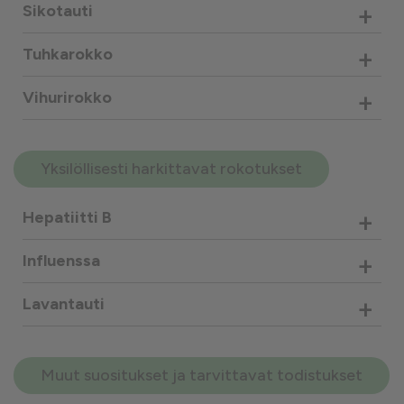
+
Sikotauti
+
Tuhkarokko
+
Vihurirokko
Yksilöllisesti harkittavat rokotukset
+
Hepatiitti B
+
Influenssa
+
Lavantauti
Muut suositukset ja tarvittavat todistukset