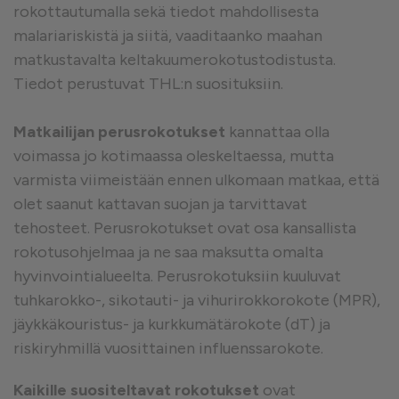
rokottautumalla sekä tiedot mahdollisesta
malariariskistä ja siitä, vaaditaanko maahan
matkustavalta keltakuumerokotustodistusta.
Tiedot perustuvat THL:n suosituksiin.
Matkailijan perusrokotukset
kannattaa olla
voimassa jo kotimaassa oleskeltaessa, mutta
varmista viimeistään ennen ulkomaan matkaa, että
olet saanut kattavan suojan ja tarvittavat
tehosteet. Perusrokotukset ovat osa kansallista
rokotusohjelmaa ja ne saa maksutta omalta
hyvinvointialueelta. Perusrokotuksiin kuuluvat
tuhkarokko-, sikotauti- ja vihurirokkorokote (MPR),
jäykkäkouristus- ja kurkkumätärokote (dT) ja
riskiryhmillä vuosittainen influenssarokote.
Kaikille suositeltavat rokotukset
ovat