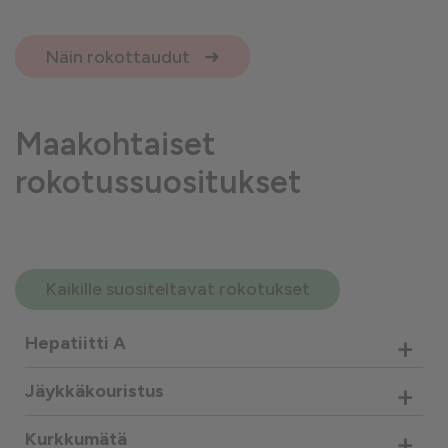
Näin rokottaudut
Maakohtaiset
rokotussuositukset
Kaikille suositeltavat rokotukset
+
Hepatiitti A
+
Jäykkäkouristus
+
Kurkkumätä