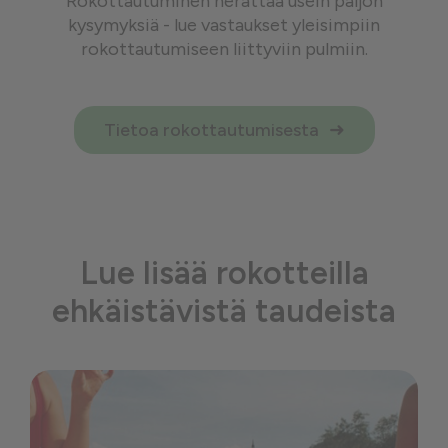
Rokottautuminen herättää usein paljon
kysymyksiä - lue vastaukset yleisimpiin
rokottautumiseen liittyviin pulmiin.
Tietoa rokottautumisesta
Lue lisää rokotteilla
ehkäistävistä taudeista