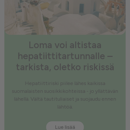
Loma voi altistaa
hepatiittitartunnalle –
tarkista, oletko riskissä
Hepatiittiriski piilee lähes kaikissa
suomalaisten suosikkikohteissa - jo yllättävän
lähellä. Vältä tautituliaiset ja suojaudu ennen
lähtöä.
Lue lisää