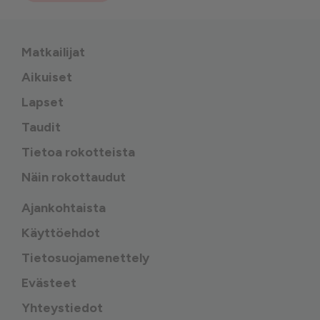
Matkailijat
Aikuiset
Lapset
Taudit
Tietoa rokotteista
Näin rokottaudut
Ajankohtaista
Käyttöehdot
Tietosuojamenettely
Evästeet
Yhteystiedot