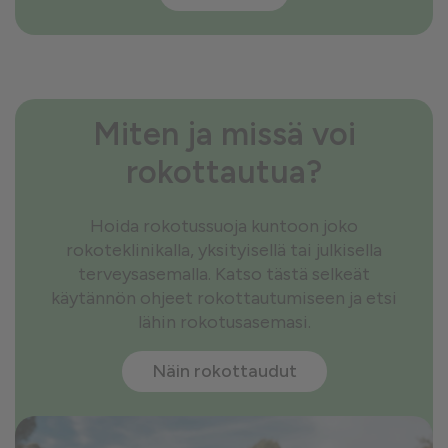
Miten ja missä voi
rokottautua?
Hoida rokotussuoja kuntoon joko
rokoteklinikalla, yksityisellä tai julkisella
terveysasemalla. Katso tästä selkeät
käytännön ohjeet rokottautumiseen ja etsi
lähin rokotusasemasi.
Näin rokottaudut