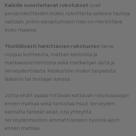
Kaikille suositeltavat rokotukset
ovat
perusrokotteiden lisäksi rokotteita sellaisia tauteja
vastaan, joihin sairastumisen riski on merkittävä
koko maassa.
Yksilöllisesti harkittavien rokotusten
tarve
riippuu kohteesta, matkan kestosta ja
matkasuunnitelmista sekä matkailijan iästä ja
terveydentilasta. Keskustele niiden tarpeesta
lääkärin tai hoitajan kanssa.
Jotta ehdit saada riittävän kattavan rokotussuojan
ennen matkaa sekä tarkistaa muut terveyden
kannalta tärkeät asiat, ota yhteyttä
terveydenhuollon ammattilaiseen hyvissä ajoin
ennen matkaa.