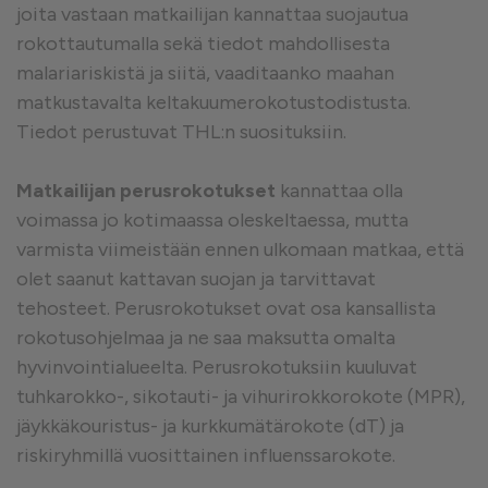
joita vastaan matkailijan kannattaa suojautua
rokottautumalla sekä tiedot mahdollisesta
malariariskistä ja siitä, vaaditaanko maahan
matkustavalta keltakuumerokotustodistusta.
Tiedot perustuvat THL:n suosituksiin.
Matkailijan perusrokotukset
kannattaa olla
voimassa jo kotimaassa oleskeltaessa, mutta
varmista viimeistään ennen ulkomaan matkaa, että
olet saanut kattavan suojan ja tarvittavat
tehosteet. Perusrokotukset ovat osa kansallista
rokotusohjelmaa ja ne saa maksutta omalta
hyvinvointialueelta. Perusrokotuksiin kuuluvat
tuhkarokko-, sikotauti- ja vihurirokkorokote (MPR),
jäykkäkouristus- ja kurkkumätärokote (dT) ja
riskiryhmillä vuosittainen influenssarokote.