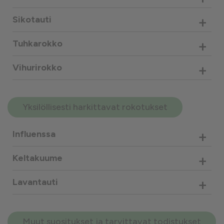
+
Sikotauti
+
Tuhkarokko
+
Vihurirokko
Yksilöllisesti harkittavat rokotukset
+
Influenssa
+
Keltakuume
+
Lavantauti
Muut suositukset ja tarvittavat todistukset