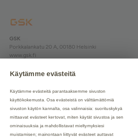
GSK
Porkkalankatu 20 A, 00180 Helsinki
www.gsk.fi
Käytämme evästeitä
Kysy tarvittaessa lisätietoja terveydenhuollon
ammattilaiselta. Rokotussuositukset perustuvat
Käytämme evästeitä parantaaksemme sivuston
THL:n
suosituksiin. Maakohtaiset
käyttökokemusta. Osa evästeistä on välttämättömiä
rokotussuositukset perustuvat
Matkailijan
sivuston käytön kannalta, osa valinnaisia: suorituskykyä
terveysoppaaseen
, jota toimittaa Kustannus Oy
mittaavat evästeet kertovat, miten käytät sivustoa ja sen
Duodecim (aiemmin THL). Tarkistamme
ominaisuuksia ja mahdollistavat mieltymyksiesi
maakohtaiset rokotesuositukset kahdesti
muistamisen; mainontaan liittyvät evästeet auttavat