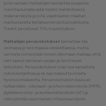
joita vastaan matkailijan kannattaa suojautua
rokottautumalla sekä tiedot mahdollisesta
malariariskistä ja siitä, vaaditaanko maahan
matkustavalta keltakuumerokotustodistusta.
Tiedot perustuvat THL:n suosituksiin.
Matkailijan perusrokotukset
kannattaa olla
voimassa jo kotimaassa oleskeltaessa, mutta
varmista viimeistään ennen ulkomaan matkaa, että
olet saanut kattavan suojan ja tarvittavat
tehosteet. Perusrokotukset ovat osa kansallista
rokotusohjelmaa ja ne saa maksutta omalta
hyvinvointialueelta. Perusrokotuksiin kuuluvat
tuhkarokko-, sikotauti- ja vihurirokkorokote (MPR),
jäykkäkouristus- ja kurkkumätärokote (dT) ja
riskiryhmillä vuosittainen influenssarokote.