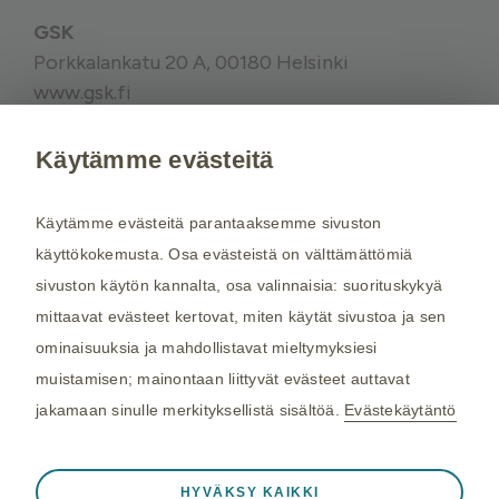
GSK
Porkkalankatu 20 A, 00180 Helsinki
www.gsk.fi
Käytämme evästeitä
Kysy tarvittaessa lisätietoja terveydenhuollon
ammattilaiselta. Rokotussuositukset perustuvat
Käytämme evästeitä parantaaksemme sivuston
THL:n
suosituksiin. Maakohtaiset
käyttökokemusta. Osa evästeistä on välttämättömiä
rokotussuositukset perustuvat
Matkailijan
sivuston käytön kannalta, osa valinnaisia: suorituskykyä
terveysoppaaseen
, jota toimittaa Kustannus Oy
mittaavat evästeet kertovat, miten käytät sivustoa ja sen
Duodecim (aiemmin THL). Tarkistamme
ominaisuuksia ja mahdollistavat mieltymyksiesi
maakohtaiset rokotesuositukset kahdesti
muistamisen; mainontaan liittyvät evästeet auttavat
vuodessa.
jakamaan sinulle merkityksellistä sisältöä.
Evästekäytäntö
©2026 GSK. Kaikki oikeudet pidätetään.
Aina aktiivinen
Välttämättömät evästeet
04/2024, NP-FI-TVX-WCNT-210005
❮
HYVÄKSY KAIKKI