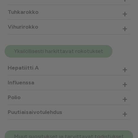
+
Tuhkarokko
+
Vihurirokko
Yksilöllisesti harkittavat rokotukset
+
Hepatiitti A
+
Influenssa
+
Polio
+
Puutiaisaivotulehdus
Muut suositukset ja tarvittavat todistukset