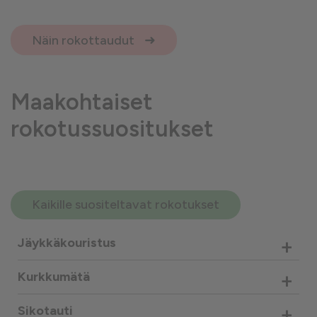
Näin rokottaudut
Maakohtaiset
rokotussuositukset
Kaikille suositeltavat rokotukset
+
Jäykkäkouristus
+
Kurkkumätä
+
Sikotauti