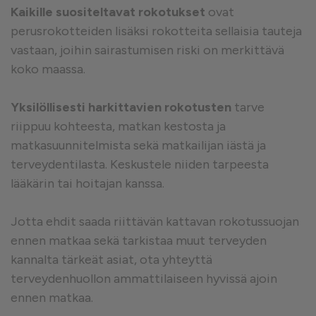
Kaikille suositeltavat rokotukset
ovat
perusrokotteiden lisäksi rokotteita sellaisia tauteja
vastaan, joihin sairastumisen riski on merkittävä
koko maassa.
Yksilöllisesti harkittavien rokotusten
tarve
riippuu kohteesta, matkan kestosta ja
matkasuunnitelmista sekä matkailijan iästä ja
terveydentilasta. Keskustele niiden tarpeesta
lääkärin tai hoitajan kanssa.
Jotta ehdit saada riittävän kattavan rokotussuojan
ennen matkaa sekä tarkistaa muut terveyden
kannalta tärkeät asiat, ota yhteyttä
terveydenhuollon ammattilaiseen hyvissä ajoin
ennen matkaa.