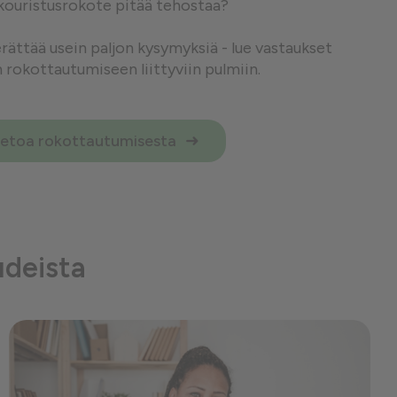
kouristusrokote pitää tehostaa?
ättää usein paljon kysymyksiä - lue vastaukset
n rokottautumiseen liittyviin pulmiin.
ietoa rokottautumisesta
udeista