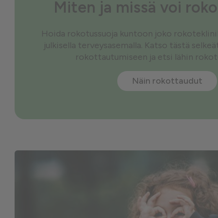
Miten ja missä voi rok
Hoida rokotussuoja kuntoon joko rokoteklinikal
julkisella terveysasemalla. Katso tästä selke
rokottautumiseen ja etsi lähin roko
Näin rokottaudut