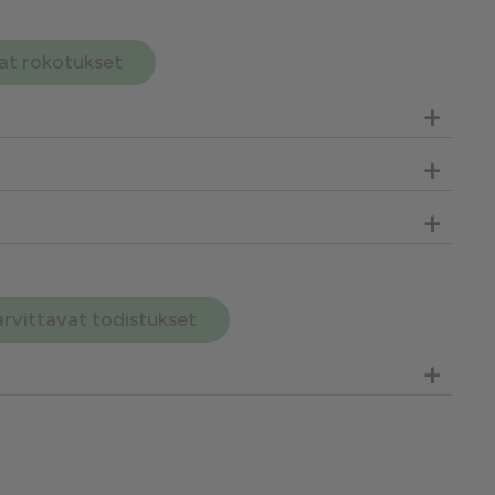
avat rokotukset
+
+
+
arvittavat todistukset
+