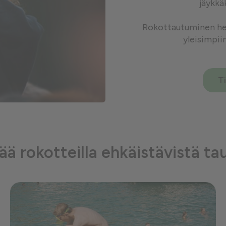
jäykkä
Rokottautuminen her
yleisimpii
T
sää rokotteilla ehkäistävistä ta