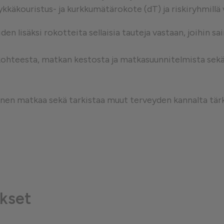
ykkäkouristus- ja kurkkumätärokote (dT) ja riskiryhmillä
västeet
en lisäksi rokotteita sellaisia tauteja vastaan, joihin s
kohteesta, matkan kestosta ja matkasuunnitelmista sekä m
nnen matkaa sekä tarkistaa muut terveyden kannalta tär
kset