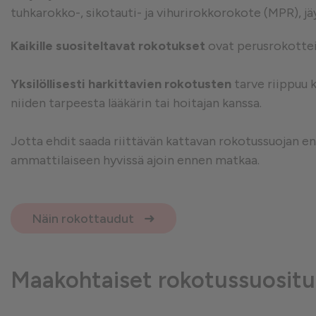
tuhkarokko-, sikotauti- ja vihurirokkorokote (MPR), jä
Suorituskykyä mittaavat e
Kaikille suositeltavat rokotukset
ovat perusrokotteid
Yksilöllisesti harkittavien rokotusten
tarve riippuu 
Mainontaan liittyvät evästeet
niiden tarpeesta lääkärin tai hoitajan kanssa.
Jotta ehdit saada riittävän kattavan rokotussuojan e
ammattilaiseen hyvissä ajoin ennen matkaa.
Näin rokottaudut
Maakohtaiset rokotussuositu