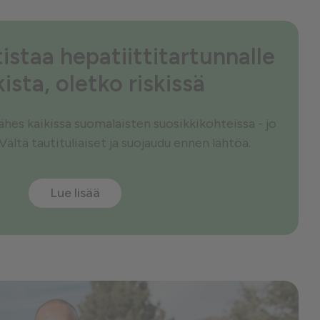
istaa hepatiittitartunnalle
kista, oletko riskissä
 lähes kaikissa suomalaisten suosikkikohteissa - jo
 Vältä tautituliaiset ja suojaudu ennen lähtöä.
Lue lisää