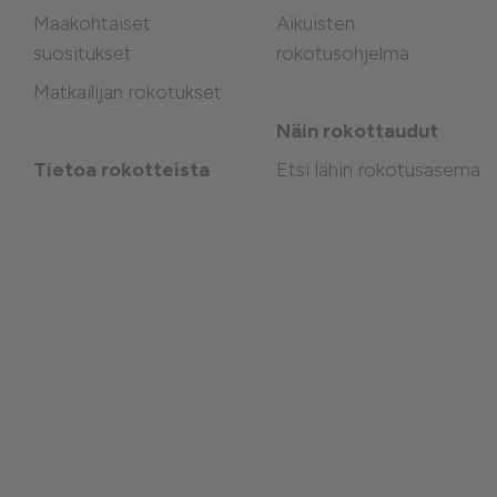
Maakohtaiset
Aikuisten
suositukset
rokotusohjelma
Matkailijan rokotukset
Näin rokottaudut
Tietoa rokotteista
Etsi lähin rokotusasema