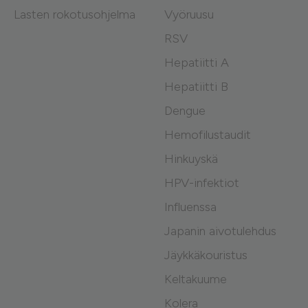
Lasten rokotusohjelma
Vyöruusu
RSV
Hepatiitti A
Hepatiitti B
Dengue
Hemofilustaudit
Hinkuyskä
HPV-infektiot
Influenssa
Japanin aivotulehdus
Jäykkäkouristus
Keltakuume
Kolera