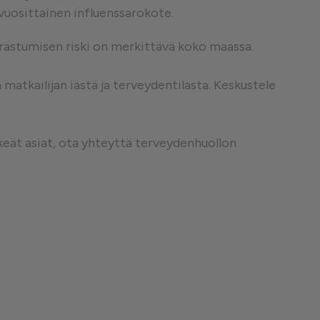
 vuosittainen influenssarokote.
❮
airastumisen riski on merkittävä koko maassa.
atkailijan iästä ja terveydentilasta. Keskustele
❮
keät asiat, ota yhteyttä terveydenhuollon