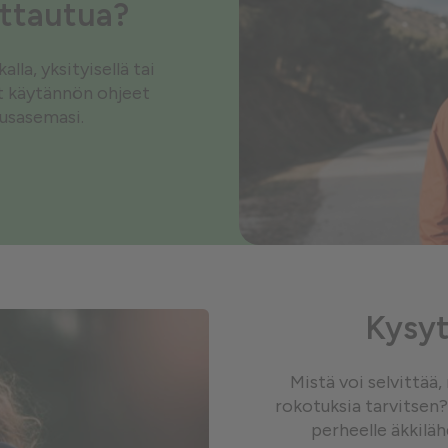
ottautua?
la, yksityisellä tai
ät käytännön ohjeet
tusasemasi.
Kysyt
Mistä voi selvittää
rokotuksia tarvitsen?
perheelle äkkilä