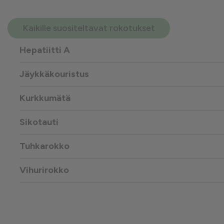
Kaikille suositeltavat rokotukset
Hepatiitti A
Jäykkäkouristus
Kurkkumätä
Sikotauti
Tuhkarokko
Vihurirokko