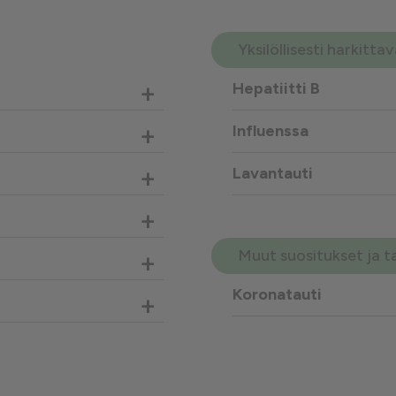
Yksilöllisesti harkitt
+
Hepatiitti B
+
Influenssa
+
Lavantauti
+
Muut suositukset ja t
+
Koronatauti
+