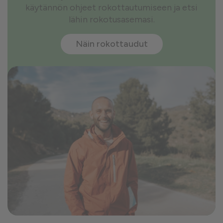
käytännön ohjeet rokottautumiseen ja etsi
lähin rokotusasemasi.
Näin rokottaudut