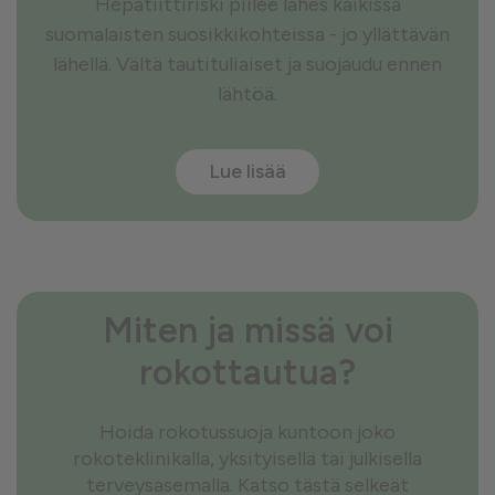
Hepatiittiriski piilee lähes kaikissa
suomalaisten suosikkikohteissa - jo yllättävän
lähellä. Vältä tautituliaiset ja suojaudu ennen
lähtöä.
Lue lisää
Miten ja missä voi
rokottautua?
Hoida rokotussuoja kuntoon joko
rokoteklinikalla, yksityisellä tai julkisella
terveysasemalla. Katso tästä selkeät