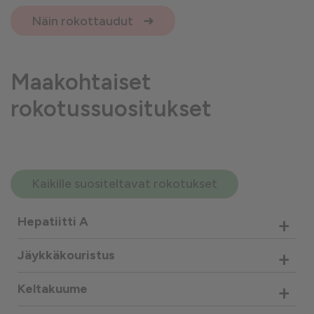
Näin rokottaudut
Maakohtaiset
rokotussuositukset
Kaikille suositeltavat rokotukset
+
Hepatiitti A
+
Jäykkäkouristus
+
Keltakuume