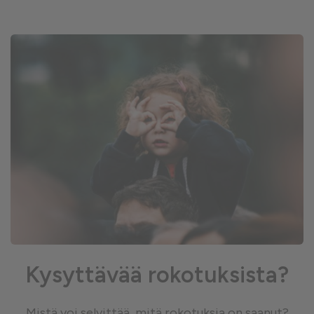
Kysyttävää rokotuksista?
Mistä voi selvittää, mitä rokotuksia on saanut?