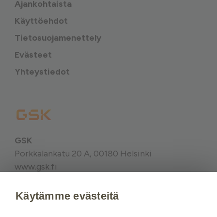
Ajankohtaista
Käyttöehdot
Tietosuojamenettely
Evästeet
Yhteystiedot
GSK
Porkkalankatu 20 A, 00180 Helsinki
www.gsk.fi
Käytämme evästeitä
Kysy tarvittaessa lisätietoja terveydenhuollon