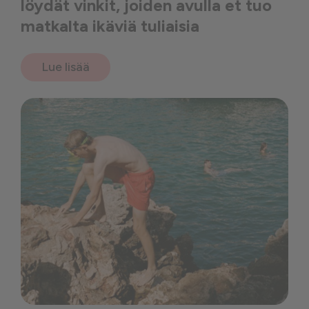
löydät vinkit, joiden avulla et tuo
matkalta ikäviä tuliaisia
Lue lisää