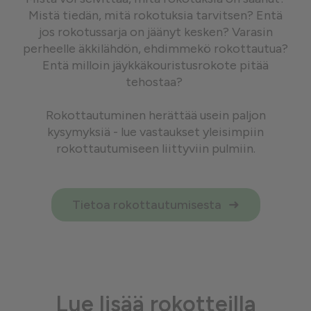
Mistä tiedän, mitä rokotuksia tarvitsen? Entä
jos rokotussarja on jäänyt kesken? Varasin
perheelle äkkilähdön, ehdimmekö rokottautua?
Entä milloin jäykkäkouristusrokote pitää
tehostaa?
Rokottautuminen herättää usein paljon
kysymyksiä - lue vastaukset yleisimpiin
rokottautumiseen liittyviin pulmiin.
Tietoa rokottautumisesta
Lue lisää rokotteilla