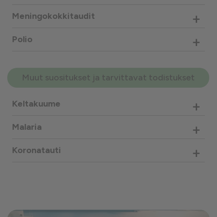
+
Meningokokkitaudit
+
Polio
Muut suositukset ja tarvittavat todistukset
+
Keltakuume
+
Malaria
+
Koronatauti