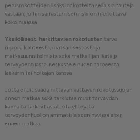
perusrokotteiden lisäksi rokotteita sellaisia tauteja
vastaan, joihin sairastumisen riski on merkittävä
koko maassa.
Yksilöllisesti harkittavien rokotusten
tarve
riippuu kohteesta, matkan kestosta ja
matkasuunnitelmista sekä matkailijan iästä ja
terveydentilasta. Keskustele niiden tarpeesta
lääkärin tai hoitajan kanssa.
Jotta ehdit saada riittävän kattavan rokotussuojan
ennen matkaa sekä tarkistaa muut terveyden
kannalta tärkeät asiat, ota yhteyttä
terveydenhuollon ammattilaiseen hyvissä ajoin
ennen matkaa.