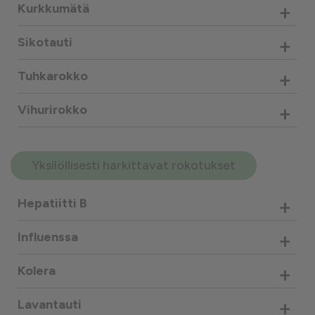
+
Kurkkumätä
+
Sikotauti
+
Tuhkarokko
+
Vihurirokko
Yksilöllisesti harkittavat rokotukset
+
Hepatiitti B
+
Influenssa
+
Kolera
+
Lavantauti