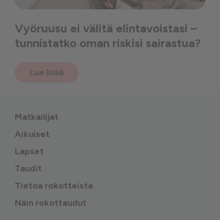
Vyöruusu ei välitä elintavoistasi –
tunnistatko oman riskisi sairastua?
Lue lisää
Matkailijat
Aikuiset
Lapset
Taudit
Tietoa rokotteista
Näin rokottaudut