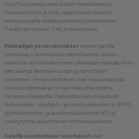
rokottautumalla sekä tiedot mahdollisesta
malariariskistä ja siitä, vaaditaanko maahan
matkustavalta keltakuumerokotustodistusta.
Tiedot perustuvat THL:n suosituksiin.
Matkailijan perusrokotukset
kannattaa olla
voimassa jo kotimaassa oleskeltaessa, mutta
varmista viimeistään ennen ulkomaan matkaa, että
olet saanut kattavan suojan ja tarvittavat
tehosteet. Perusrokotukset ovat osa kansallista
rokotusohjelmaa ja ne saa maksutta omalta
hyvinvointialueelta. Perusrokotuksiin kuuluvat
tuhkarokko-, sikotauti- ja vihurirokkorokote (MPR),
jäykkäkouristus- ja kurkkumätärokote (dT) ja
riskiryhmillä vuosittainen influenssarokote.
Kaikille suositeltavat rokotukset
ovat