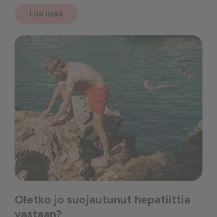
Lue lisää
Oletko jo suojautunut hepatiittia
vastaan?