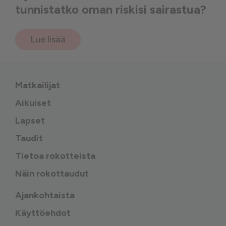
tunnistatko oman riskisi sairastua?
Lue lisää
Matkailijat
Aikuiset
Lapset
Taudit
Tietoa rokotteista
Näin rokottaudut
Ajankohtaista
Käyttöehdot