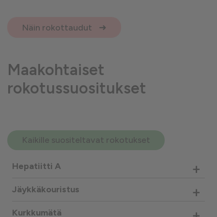
Näin rokottaudut
Maakohtaiset
rokotussuositukset
Kaikille suositeltavat rokotukset
+
Hepatiitti A
+
Jäykkäkouristus
+
Kurkkumätä