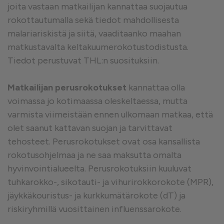
joita vastaan matkailijan kannattaa suojautua
rokottautumalla sekä tiedot mahdollisesta
malariariskistä ja siitä, vaaditaanko maahan
matkustavalta keltakuumerokotustodistusta.
Tiedot perustuvat THL:n suosituksiin.
Matkailijan perusrokotukset
kannattaa olla
voimassa jo kotimaassa oleskeltaessa, mutta
varmista viimeistään ennen ulkomaan matkaa, että
olet saanut kattavan suojan ja tarvittavat
tehosteet. Perusrokotukset ovat osa kansallista
rokotusohjelmaa ja ne saa maksutta omalta
hyvinvointialueelta. Perusrokotuksiin kuuluvat
tuhkarokko-, sikotauti- ja vihurirokkorokote (MPR),
jäykkäkouristus- ja kurkkumätärokote (dT) ja
riskiryhmillä vuosittainen influenssarokote.