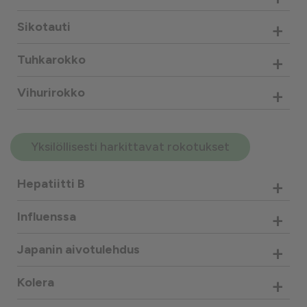
+
Sikotauti
+
Tuhkarokko
+
Vihurirokko
Yksilöllisesti harkittavat rokotukset
+
Hepatiitti B
+
Influenssa
+
Japanin aivotulehdus
+
Kolera