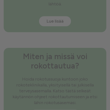
lähtöä.
Lue lisää
Miten ja missä voi
rokottautua?
Hoida rokotussuoja kuntoon joko
rokoteklinikalla, yksityisellä tai julkisella
terveysasemalla. Katso tästä selkeät
käytännön ohjeet rokottautumiseen ja etsi
lähin rokotusasemasi.