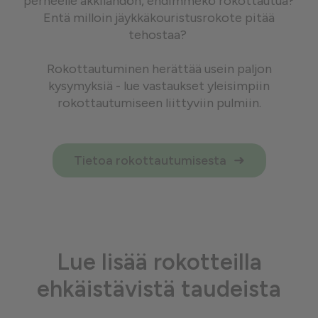
perheelle äkkilähdön, ehdimmekö rokottautua?
Entä milloin jäykkäkouristusrokote pitää
tehostaa?
Rokottautuminen herättää usein paljon
kysymyksiä - lue vastaukset yleisimpiin
rokottautumiseen liittyviin pulmiin.
Tietoa rokottautumisesta
Lue lisää rokotteilla
ehkäistävistä taudeista