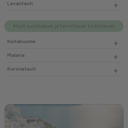
+
Lavantauti
Muut suositukset ja tarvittavat todistukset
+
Keltakuume
+
Malaria
+
Koronatauti