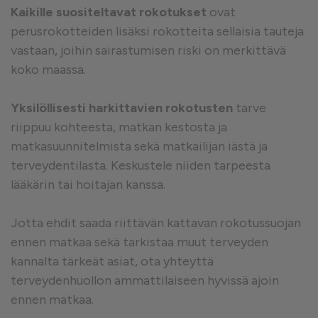
Kaikille suositeltavat rokotukset
ovat
perusrokotteiden lisäksi rokotteita sellaisia tauteja
vastaan, joihin sairastumisen riski on merkittävä
koko maassa.
Yksilöllisesti harkittavien rokotusten
tarve
riippuu kohteesta, matkan kestosta ja
matkasuunnitelmista sekä matkailijan iästä ja
terveydentilasta. Keskustele niiden tarpeesta
lääkärin tai hoitajan kanssa.
Jotta ehdit saada riittävän kattavan rokotussuojan
ennen matkaa sekä tarkistaa muut terveyden
kannalta tärkeät asiat, ota yhteyttä
terveydenhuollon ammattilaiseen hyvissä ajoin
ennen matkaa.