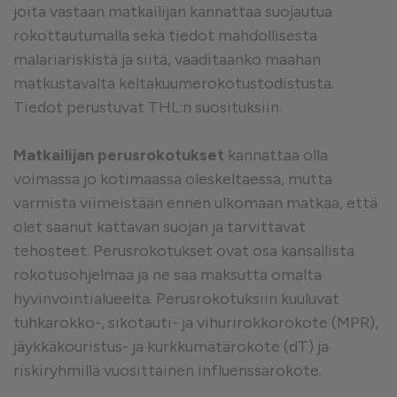
joita vastaan matkailijan kannattaa suojautua
rokottautumalla sekä tiedot mahdollisesta
malariariskistä ja siitä, vaaditaanko maahan
matkustavalta keltakuumerokotustodistusta.
Tiedot perustuvat THL:n suosituksiin.
Matkailijan perusrokotukset
kannattaa olla
voimassa jo kotimaassa oleskeltaessa, mutta
varmista viimeistään ennen ulkomaan matkaa, että
olet saanut kattavan suojan ja tarvittavat
tehosteet. Perusrokotukset ovat osa kansallista
rokotusohjelmaa ja ne saa maksutta omalta
hyvinvointialueelta. Perusrokotuksiin kuuluvat
tuhkarokko-, sikotauti- ja vihurirokkorokote (MPR),
jäykkäkouristus- ja kurkkumätärokote (dT) ja
riskiryhmillä vuosittainen influenssarokote.