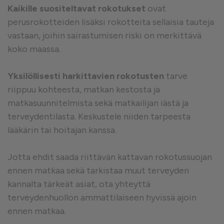
Kaikille suositeltavat rokotukset
ovat
perusrokotteiden lisäksi rokotteita sellaisia tauteja
vastaan, joihin sairastumisen riski on merkittävä
koko maassa.
Yksilöllisesti harkittavien rokotusten
tarve
riippuu kohteesta, matkan kestosta ja
matkasuunnitelmista sekä matkailijan iästä ja
terveydentilasta. Keskustele niiden tarpeesta
lääkärin tai hoitajan kanssa.
Jotta ehdit saada riittävän kattavan rokotussuojan
ennen matkaa sekä tarkistaa muut terveyden
kannalta tärkeät asiat, ota yhteyttä
terveydenhuollon ammattilaiseen hyvissä ajoin
ennen matkaa.