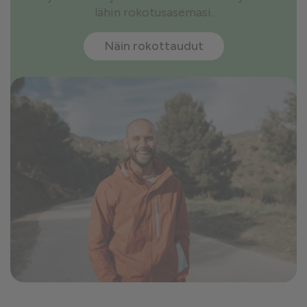
lähin rokotusasemasi.
Näin rokottaudut