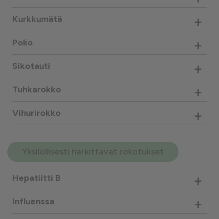
+
Kurkkumätä
+
Polio
+
Sikotauti
+
Tuhkarokko
+
Vihurirokko
Yksilöllisesti harkittavat rokotukset
+
Hepatiitti B
+
Influenssa