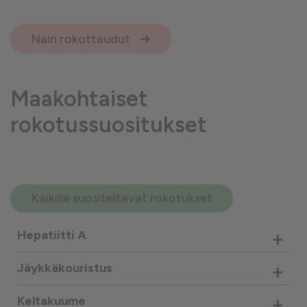
Näin rokottaudut
Maakohtaiset
rokotussuositukset
Kaikille suositeltavat rokotukset
+
Hepatiitti A
+
Jäykkäkouristus
+
Keltakuume