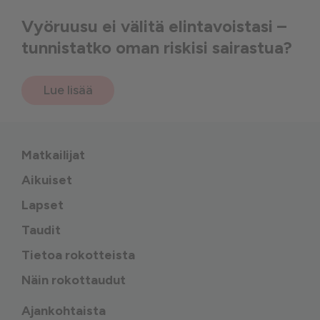
Vyöruusu ei välitä elintavoistasi –
tunnistatko oman riskisi sairastua?
Lue lisää
Matkailijat
Aikuiset
Lapset
Taudit
Tietoa rokotteista
Näin rokottaudut
Ajankohtaista