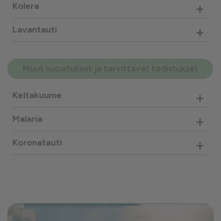
+
Kolera
+
Lavantauti
Muut suositukset ja tarvittavat todistukset
+
Keltakuume
+
Malaria
+
Koronatauti