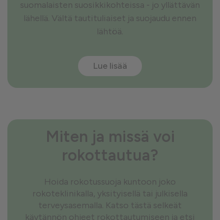
suomalaisten suosikkikohteissa - jo yllättävän
lähellä. Vältä tautituliaiset ja suojaudu ennen
lähtöä.
Lue lisää
Miten ja missä voi
rokottautua?
Hoida rokotussuoja kuntoon joko
rokoteklinikalla, yksityisellä tai julkisella
terveysasemalla. Katso tästä selkeät
käytännön ohjeet rokottautumiseen ja etsi