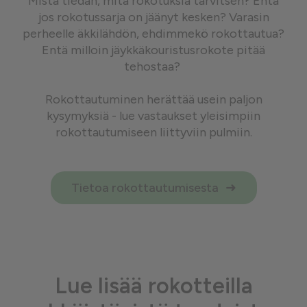
Mistä tiedän, mitä rokotuksia tarvitsen? Entä
jos rokotussarja on jäänyt kesken? Varasin
perheelle äkkilähdön, ehdimmekö rokottautua?
Entä milloin jäykkäkouristusrokote pitää
tehostaa?
Rokottautuminen herättää usein paljon
kysymyksiä - lue vastaukset yleisimpiin
rokottautumiseen liittyviin pulmiin.
Tietoa rokottautumisesta
Lue lisää rokotteilla