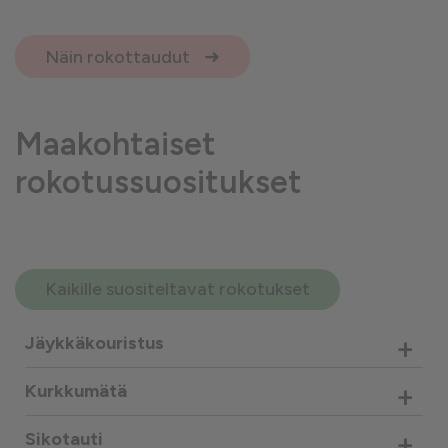
Näin rokottaudut
Maakohtaiset
rokotussuositukset
Kaikille suositeltavat rokotukset
+
Jäykkäkouristus
+
Kurkkumätä
+
Sikotauti