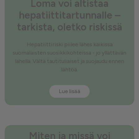
Loma voi altistaa
hepatiittitartunnalle –
tarkista, oletko riskissä
Hepatiittiriski piilee lähes kaikissa
suomalaisten suosikkikohteissa - jo yllättävän
lähellä. Vältä tautituliaiset ja suojaudu ennen
lähtöä.
Lue lisää
Miten ja missä voi