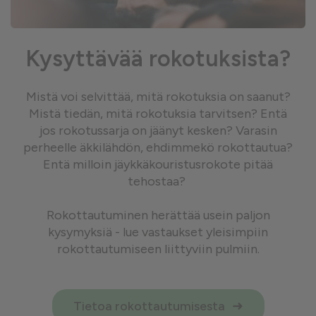
Kysyttävää rokotuksista?
Mistä voi selvittää, mitä rokotuksia on saanut?
Mistä tiedän, mitä rokotuksia tarvitsen? Entä
jos rokotussarja on jäänyt kesken? Varasin
perheelle äkkilähdön, ehdimmekö rokottautua?
Entä milloin jäykkäkouristusrokote pitää
tehostaa?
Rokottautuminen herättää usein paljon
kysymyksiä - lue vastaukset yleisimpiin
rokottautumiseen liittyviin pulmiin.
Tietoa rokottautumisesta