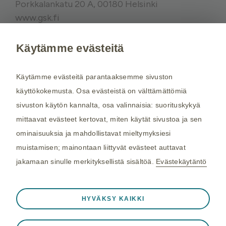
Porkkalankatu 20 A, 00180 Helsinki
www.gsk.fi
Käytämme evästeitä
Kysy tarvittaessa lisätietoja terveydenhuollon
ammattilaiselta. Rokotussuositukset perustuvat
Käytämme evästeitä parantaaksemme sivuston
THL:n
suosituksiin. Maakohtaiset
käyttökokemusta. Osa evästeistä on välttämättömiä
rokotussuositukset perustuvat
Matkailijan
sivuston käytön kannalta, osa valinnaisia: suorituskykyä
terveysoppaaseen
, jota toimittaa Kustannus Oy
mittaavat evästeet kertovat, miten käytät sivustoa ja sen
Duodecim (aiemmin THL). Tarkistamme
ominaisuuksia ja mahdollistavat mieltymyksiesi
maakohtaiset rokotesuositukset kahdesti
muistamisen; mainontaan liittyvät evästeet auttavat
vuodessa.
jakamaan sinulle merkityksellistä sisältöä.
Evästekäytäntö
©2026 GSK. Kaikki oikeudet pidätetään.
Aina aktiivinen
Välttämättömät evästeet
04/2024, NP-FI-TVX-WCNT-210005
❮
HYVÄKSY KAIKKI
Välttämättömiä verkkosivuston toiminnalle
Viimeisin päivitys 25.03.2025