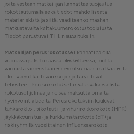
joita vastaan matkailijan kannattaa suojautua
rokottautumalla sekä tiedot mahdollisesta
malariariskistä ja siitä, vaaditaanko maahan
matkustavalta keltakuumerokotustodistusta.
Tiedot perustuvat THL:n suosituksiin.
Matkailijan perusrokotukset
kannattaa olla
voimassa jo kotimaassa oleskeltaessa, mutta
varmista viimeistään ennen ulkomaan matkaa, että
olet saanut kattavan suojan ja tarvittavat
tehosteet. Perusrokotukset ovat osa kansallista
rokotusohjelmaa ja ne saa maksutta omalta
hyvinvointialueelta. Perusrokotuksiin kuuluvat
tuhkarokko-, sikotauti- ja vihurirokkorokote (MPR),
jäykkäkouristus- ja kurkkumätärokote (dT) ja
riskiryhmillä vuosittainen influenssarokote.