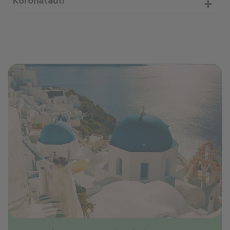
+
Koronatauti