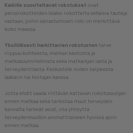
Kaikille suositeltavat rokotukset
ovat
perusrokotteiden lisäksi rokotteita sellaisia tauteja
vastaan, joihin sairastumisen riski on merkittävä
koko maassa.
Yksilöllisesti harkittavien rokotusten
tarve
riippuu kohteesta, matkan kestosta ja
matkasuunnitelmista sekä matkailijan iästä ja
terveydentilasta. Keskustele niiden tarpeesta
lääkärin tai hoitajan kanssa.
Jotta ehdit saada riittävän kattavan rokotussuojan
ennen matkaa sekä tarkistaa muut terveyden
kannalta tärkeät asiat, ota yhteyttä
terveydenhuollon ammattilaiseen hyvissä ajoin
ennen matkaa.