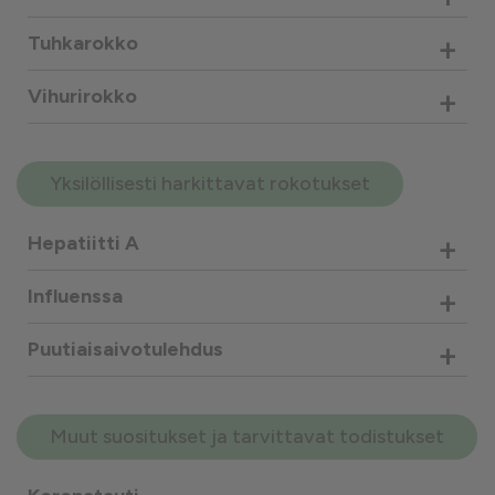
+
Tuhkarokko
+
Vihurirokko
Yksilöllisesti harkittavat rokotukset
+
Hepatiitti A
+
Influenssa
+
Puutiaisaivotulehdus
Muut suositukset ja tarvittavat todistukset