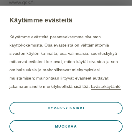
www.gsk.fi
Käytämme evästeitä
Kysy tarvittaessa lisätietoja terveydenhuollon
ammattilaiselta. Rokotussuositukset perustuvat
Käytämme evästeitä parantaaksemme sivuston
THL:n
suosituksiin. Maakohtaiset
käyttökokemusta. Osa evästeistä on välttämättömiä
rokotussuositukset perustuvat
Matkailijan
sivuston käytön kannalta, osa valinnaisia: suorituskykyä
terveysoppaaseen
, jota toimittaa Kustannus Oy
mittaavat evästeet kertovat, miten käytät sivustoa ja sen
Duodecim (aiemmin THL). Tarkistamme
ominaisuuksia ja mahdollistavat mieltymyksiesi
maakohtaiset rokotesuositukset kahdesti
muistamisen; mainontaan liittyvät evästeet auttavat
vuodessa.
jakamaan sinulle merkityksellistä sisältöä.
Evästekäytäntö
©2026 GSK. Kaikki oikeudet pidätetään.
Aina aktiivinen
Välttämättömät evästeet
04/2024, NP-FI-TVX-WCNT-210005
❮
HYVÄKSY KAIKKI
Välttämättömiä verkkosivuston toiminnalle
Viimeisin päivitys 25.03.2025
kuten istuntotietojen tallennukseen vierailun
MUOKKAA