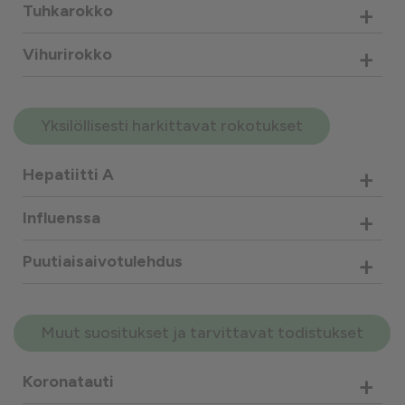
+
Tuhkarokko
+
Vihurirokko
Yksilöllisesti harkittavat rokotukset
+
Hepatiitti A
+
Influenssa
+
Puutiaisaivotulehdus
Muut suositukset ja tarvittavat todistukset
+
Koronatauti