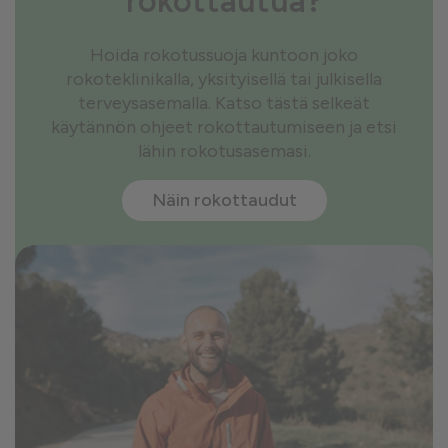
rokottautua?
Hoida rokotussuoja kuntoon joko
rokoteklinikalla, yksityisellä tai julkisella
terveysasemalla. Katso tästä selkeät
käytännön ohjeet rokottautumiseen ja etsi
lähin rokotusasemasi.
Näin rokottaudut