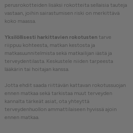
perusrokotteiden lisäksi rokotteita sellaisia tauteja
vastaan, joihin sairastumisen riski on merkittävä
koko maassa.
Yksilöllisesti harkittavien rokotusten
tarve
riippuu kohteesta, matkan kestosta ja
matkasuunnitelmista sekä matkailijan iästä ja
terveydentilasta. Keskustele niiden tarpeesta
lääkärin tai hoitajan kanssa.
Jotta ehdit saada riittävän kattavan rokotussuojan
ennen matkaa sekä tarkistaa muut terveyden
kannalta tärkeät asiat, ota yhteyttä
terveydenhuollon ammattilaiseen hyvissä ajoin
ennen matkaa.