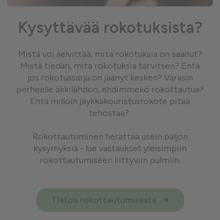
Kysyttävää rokotuksista?
Mistä voi selvittää, mitä rokotuksia on saanut?
Mistä tiedän, mitä rokotuksia tarvitsen? Entä
jos rokotussarja on jäänyt kesken? Varasin
perheelle äkkilähdön, ehdimmekö rokottautua?
Entä milloin jäykkäkouristusrokote pitää
tehostaa?
Rokottautuminen herättää usein paljon
kysymyksiä - lue vastaukset yleisimpiin
rokottautumiseen liittyviin pulmiin.
Tietoa rokottautumisesta