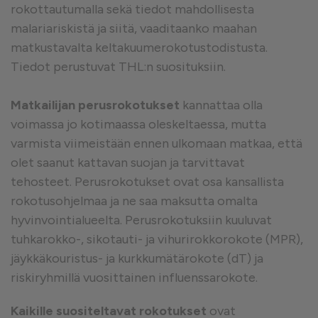
rokottautumalla sekä tiedot mahdollisesta
malariariskistä ja siitä, vaaditaanko maahan
matkustavalta keltakuumerokotustodistusta.
Tiedot perustuvat THL:n suosituksiin.
Matkailijan perusrokotukset
kannattaa olla
voimassa jo kotimaassa oleskeltaessa, mutta
varmista viimeistään ennen ulkomaan matkaa, että
olet saanut kattavan suojan ja tarvittavat
tehosteet. Perusrokotukset ovat osa kansallista
rokotusohjelmaa ja ne saa maksutta omalta
hyvinvointialueelta. Perusrokotuksiin kuuluvat
tuhkarokko-, sikotauti- ja vihurirokkorokote (MPR),
jäykkäkouristus- ja kurkkumätärokote (dT) ja
riskiryhmillä vuosittainen influenssarokote.
Kaikille suositeltavat rokotukset
ovat