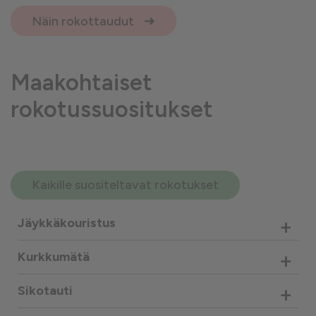
Näin rokottaudut
Maakohtaiset
rokotussuositukset
Kaikille suositeltavat rokotukset
+
Jäykkäkouristus
+
Kurkkumätä
+
Sikotauti