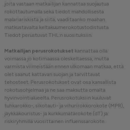
joita vastaan matkailijan kannattaa suojautua
rokottautumalla sekä tiedot mahdollisesta
malariariskistä ja siitä, vaaditaanko maahan
matkustavalta keltakuumerokotustodistusta.
Tiedot perustuvat THL:n suosituksiin.
Matkailijan perusrokotukset
kannattaa olla
voimassa jo kotimaassa oleskeltaessa, mutta
varmista viimeistään ennen ulkomaan matkaa, että
olet saanut kattavan suojan ja tarvittavat
tehosteet. Perusrokotukset ovat osa kansallista
rokotusohjelmaa ja ne saa maksutta omalta
hyvinvointialueelta. Perusrokotuksiin kuuluvat
tuhkarokko-, sikotauti- ja vihurirokkorokote (MPR),
jäykkäkouristus- ja kurkkumätärokote (dT) ja
riskiryhmillä vuosittainen influenssarokote.