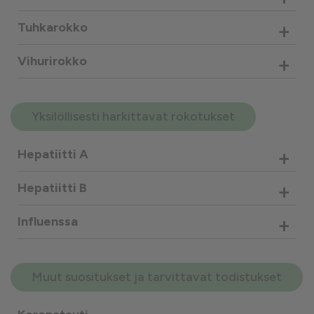
+
Tuhkarokko
+
Vihurirokko
Yksilöllisesti harkittavat rokotukset
+
Hepatiitti A
+
Hepatiitti B
+
Influenssa
Muut suositukset ja tarvittavat todistukset