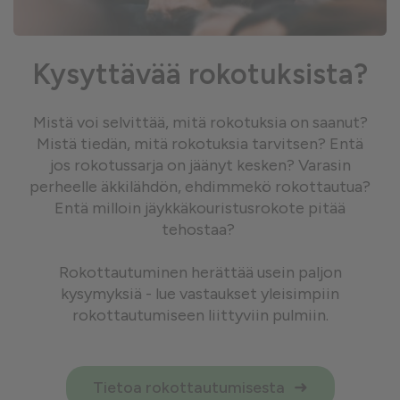
Kysyttävää rokotuksista?
Mistä voi selvittää, mitä rokotuksia on saanut?
Mistä tiedän, mitä rokotuksia tarvitsen? Entä
jos rokotussarja on jäänyt kesken? Varasin
perheelle äkkilähdön, ehdimmekö rokottautua?
Entä milloin jäykkäkouristusrokote pitää
tehostaa?
Rokottautuminen herättää usein paljon
kysymyksiä - lue vastaukset yleisimpiin
rokottautumiseen liittyviin pulmiin.
Tietoa rokottautumisesta