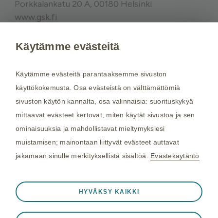
Porkkalankatu 20 A, 00180 Helsinki
www.gsk.fi
Käytämme evästeitä
Kysy tarvittaessa lisätietoja terveydenhuollon
ammattilaiselta. Rokotussuositukset perustuvat
Käytämme evästeitä parantaaksemme sivuston
THL:n
suosituksiin. Maakohtaiset
käyttökokemusta. Osa evästeistä on välttämättömiä
rokotussuositukset perustuvat
Matkailijan
sivuston käytön kannalta, osa valinnaisia: suorituskykyä
terveysoppaaseen
, jota toimittaa Kustannus Oy
mittaavat evästeet kertovat, miten käytät sivustoa ja sen
Duodecim (aiemmin THL). Tarkistamme
ominaisuuksia ja mahdollistavat mieltymyksiesi
maakohtaiset rokotesuositukset kahdesti
muistamisen; mainontaan liittyvät evästeet auttavat
vuodessa.
jakamaan sinulle merkityksellistä sisältöä.
Evästekäytäntö
©2026 GSK. Kaikki oikeudet pidätetään.
Aina aktiivinen
Välttämättömät evästeet
04/2024, NP-FI-TVX-WCNT-210005
❮
HYVÄKSY KAIKKI
Välttämättömiä verkkosivuston toiminnalle
Viimeisin päivitys 25.03.2025