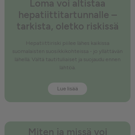
Loma voi altistaa
hepatiittitartunnalle –
tarkista, oletko riskissä
Hepatiittiriski piilee lähes kaikissa
suomalaisten suosikkikohteissa - jo yllättävän
lähellä. Vältä tautituliaiset ja suojaudu ennen
lähtöä.
Lue lisää
Miten ja missä voi