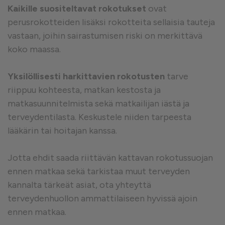
Kaikille suositeltavat rokotukset
ovat
perusrokotteiden lisäksi rokotteita sellaisia tauteja
vastaan, joihin sairastumisen riski on merkittävä
koko maassa.
Yksilöllisesti harkittavien rokotusten
tarve
riippuu kohteesta, matkan kestosta ja
matkasuunnitelmista sekä matkailijan iästä ja
terveydentilasta. Keskustele niiden tarpeesta
lääkärin tai hoitajan kanssa.
Jotta ehdit saada riittävän kattavan rokotussuojan
ennen matkaa sekä tarkistaa muut terveyden
kannalta tärkeät asiat, ota yhteyttä
terveydenhuollon ammattilaiseen hyvissä ajoin
ennen matkaa.