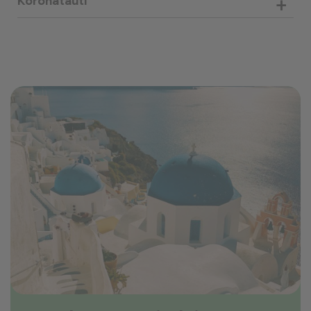
+
Koronatauti