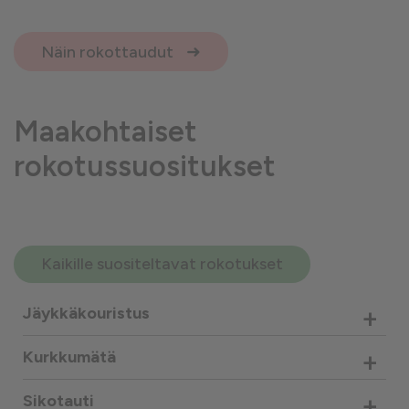
Näin rokottaudut
Maakohtaiset
rokotussuositukset
Kaikille suositeltavat rokotukset
+
Jäykkäkouristus
+
Kurkkumätä
+
Sikotauti