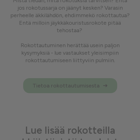
Mistä tiedän, mitä rokotuksia tarvitsen? Entä
jos rokotussarja on jäänyt kesken? Varasin
perheelle äkkilähdön, ehdimmekö rokottautua?
Entä milloin jäykkäkouristusrokote pitää
tehostaa?
Rokottautuminen herättää usein paljon
kysymyksiä - lue vastaukset yleisimpiin
rokottautumiseen liittyviin pulmiin.
Tietoa rokottautumisesta
Lue lisää rokotteilla