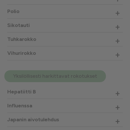
+
Polio
+
Sikotauti
+
Tuhkarokko
+
Vihurirokko
Yksilöllisesti harkittavat rokotukset
+
Hepatiitti B
+
Influenssa
+
Japanin aivotulehdus