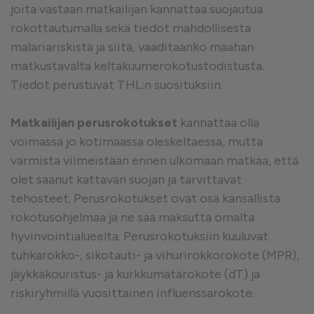
joita vastaan matkailijan kannattaa suojautua
rokottautumalla sekä tiedot mahdollisesta
malariariskistä ja siitä, vaaditaanko maahan
matkustavalta keltakuumerokotustodistusta.
Tiedot perustuvat THL:n suosituksiin.
Matkailijan perusrokotukset
kannattaa olla
voimassa jo kotimaassa oleskeltaessa, mutta
varmista viimeistään ennen ulkomaan matkaa, että
olet saanut kattavan suojan ja tarvittavat
tehosteet. Perusrokotukset ovat osa kansallista
rokotusohjelmaa ja ne saa maksutta omalta
hyvinvointialueelta. Perusrokotuksiin kuuluvat
tuhkarokko-, sikotauti- ja vihurirokkorokote (MPR),
jäykkäkouristus- ja kurkkumätärokote (dT) ja
riskiryhmillä vuosittainen influenssarokote.