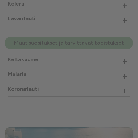
+
Kolera
+
Lavantauti
Muut suositukset ja tarvittavat todistukset
+
Keltakuume
+
Malaria
+
Koronatauti