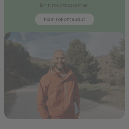
lähin rokotusasemasi.
Näin rokottaudut