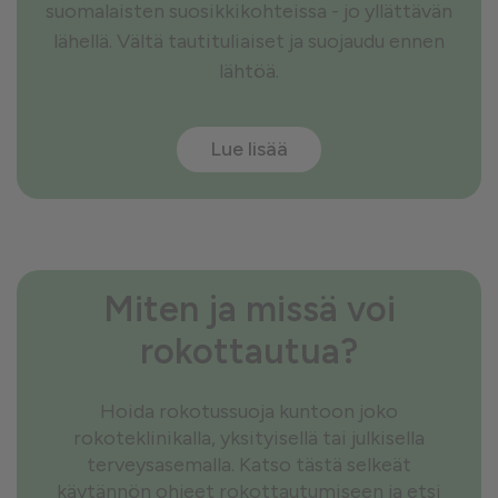
suomalaisten suosikkikohteissa - jo yllättävän
lähellä. Vältä tautituliaiset ja suojaudu ennen
lähtöä.
Lue lisää
Miten ja missä voi
rokottautua?
Hoida rokotussuoja kuntoon joko
rokoteklinikalla, yksityisellä tai julkisella
terveysasemalla. Katso tästä selkeät
käytännön ohjeet rokottautumiseen ja etsi