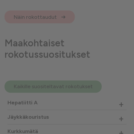
Näin rokottaudut
Maakohtaiset
rokotussuositukset
Kaikille suositeltavat rokotukset
+
Hepatiitti A
+
Jäykkäkouristus
+
Kurkkumätä