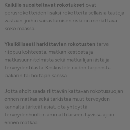
Kaikille suositeltavat rokotukset
ovat
perusrokotteiden lisäksi rokotteita sellaisia tauteja
vastaan, joihin sairastumisen riski on merkittävä
koko maassa.
Yksilöllisesti harkittavien rokotusten
tarve
riippuu kohteesta, matkan kestosta ja
matkasuunnitelmista sekä matkailijan iästä ja
terveydentilasta. Keskustele niiden tarpeesta
lääkärin tai hoitajan kanssa.
Jotta ehdit saada riittävän kattavan rokotussuojan
ennen matkaa sekä tarkistaa muut terveyden
kannalta tärkeät asiat, ota yhteyttä
terveydenhuollon ammattilaiseen hyvissä ajoin
ennen matkaa.