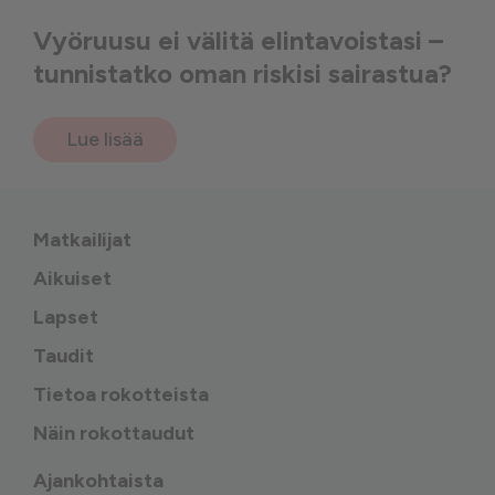
Vyöruusu ei välitä elintavoistasi –
tunnistatko oman riskisi sairastua?
Lue lisää
Matkailijat
Aikuiset
Lapset
Taudit
Tietoa rokotteista
Näin rokottaudut
Ajankohtaista