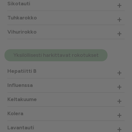
+
Sikotauti
+
Tuhkarokko
+
Vihurirokko
Yksilöllisesti harkittavat rokotukset
+
Hepatiitti B
+
Influenssa
+
Keltakuume
+
Kolera
+
Lavantauti