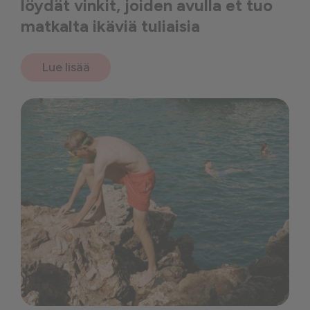
löydät vinkit, joiden avulla et tuo
matkalta ikäviä tuliaisia
Lue lisää