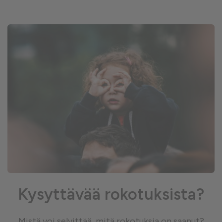
Kysyttävää rokotuksista?
Mistä voi selvittää, mitä rokotuksia on saanut?