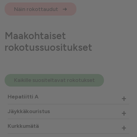
Näin rokottaudut
Maakohtaiset
rokotussuositukset
Kaikille suositeltavat rokotukset
+
Hepatiitti A
+
Jäykkäkouristus
+
Kurkkumätä