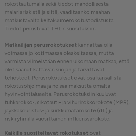
rokottautumalla sekä tiedot mahdollisesta
malariariskistä ja siitä, vaaditaanko maahan
matkustavalta keltakuumerokotustodistusta.
Tiedot perustuvat THL:n suosituksiin.
Matkailijan perusrokotukset
kannattaa olla
voimassa jo kotimaassa oleskeltaessa, mutta
varmista viimeistään ennen ulkomaan matkaa, että
olet saanut kattavan suojan ja tarvittavat
tehosteet. Perusrokotukset ovat osa kansallista
rokotusohjelmaa ja ne saa maksutta omalta
hyvinvointialueelta. Perusrokotuksiin kuuluvat
tuhkarokko-, sikotauti- ja vihurirokkorokote (MPR),
jäykkäkouristus- ja kurkkumätärokote (dT) ja
riskiryhmillä vuosittainen influenssarokote.
Kaikille suositeltavat rokotukset
ovat