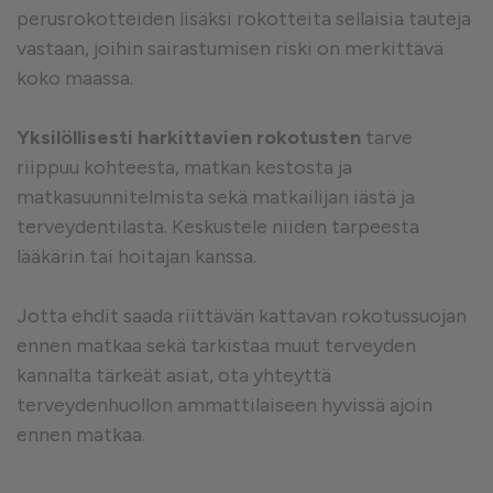
perusrokotteiden lisäksi rokotteita sellaisia tauteja
vastaan, joihin sairastumisen riski on merkittävä
koko maassa.
Yksilöllisesti harkittavien rokotusten
tarve
riippuu kohteesta, matkan kestosta ja
matkasuunnitelmista sekä matkailijan iästä ja
terveydentilasta. Keskustele niiden tarpeesta
lääkärin tai hoitajan kanssa.
Jotta ehdit saada riittävän kattavan rokotussuojan
ennen matkaa sekä tarkistaa muut terveyden
kannalta tärkeät asiat, ota yhteyttä
terveydenhuollon ammattilaiseen hyvissä ajoin
ennen matkaa.