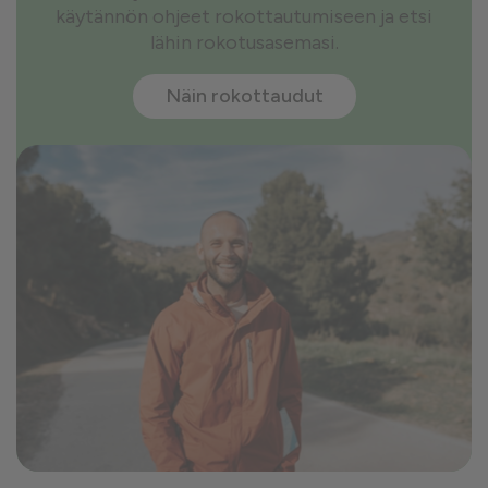
käytännön ohjeet rokottautumiseen ja etsi
lähin rokotusasemasi.
Näin rokottaudut