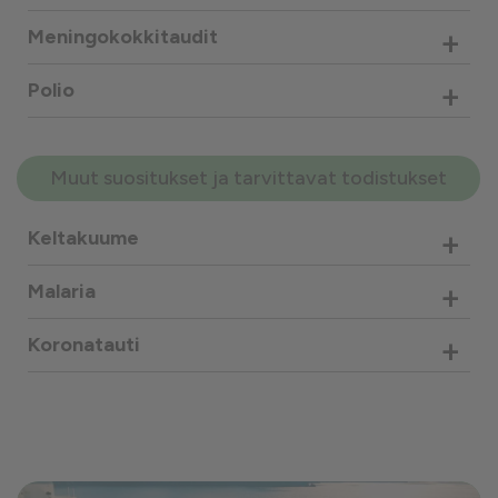
+
Meningokokkitaudit
+
Polio
Muut suositukset ja tarvittavat todistukset
+
Keltakuume
+
Malaria
+
Koronatauti