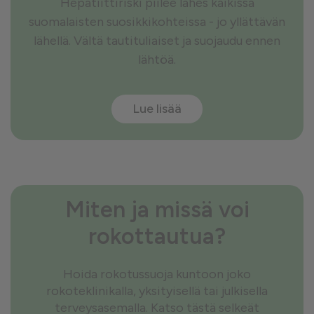
Hepatiittiriski piilee lähes kaikissa
suomalaisten suosikkikohteissa - jo yllättävän
lähellä. Vältä tautituliaiset ja suojaudu ennen
lähtöä.
Lue lisää
Miten ja missä voi
rokottautua?
Hoida rokotussuoja kuntoon joko
rokoteklinikalla, yksityisellä tai julkisella
terveysasemalla. Katso tästä selkeät