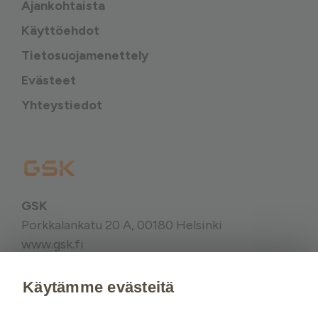
Ajankohtaista
Käyttöehdot
Tietosuojamenettely
Evästeet
Yhteystiedot
GSK
Porkkalankatu 20 A, 00180 Helsinki
www.gsk.fi
Käytämme evästeitä
Kysy tarvittaessa lisätietoja terveydenhuollon