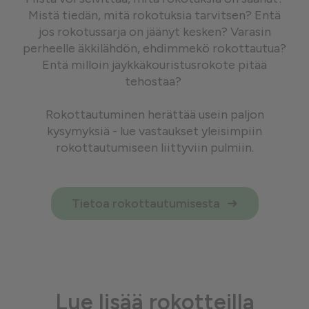
Mistä tiedän, mitä rokotuksia tarvitsen? Entä
jos rokotussarja on jäänyt kesken? Varasin
perheelle äkkilähdön, ehdimmekö rokottautua?
Entä milloin jäykkäkouristusrokote pitää
tehostaa?
Rokottautuminen herättää usein paljon
kysymyksiä - lue vastaukset yleisimpiin
rokottautumiseen liittyviin pulmiin.
Tietoa rokottautumisesta
Lue lisää rokotteilla