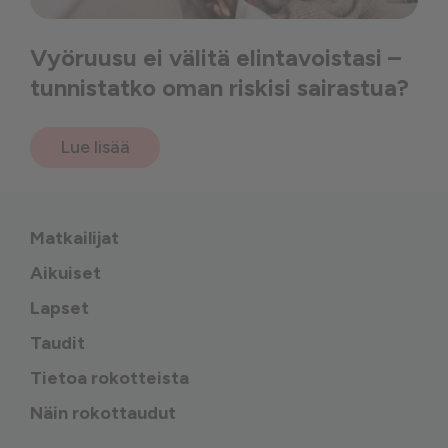
Vyöruusu ei välitä elintavoistasi –
tunnistatko oman riskisi sairastua?
Lue lisää
Matkailijat
Aikuiset
Lapset
Taudit
Tietoa rokotteista
Näin rokottaudut