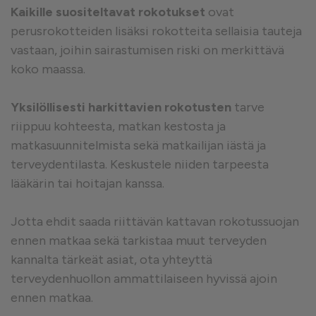
Kaikille suositeltavat rokotukset
ovat
perusrokotteiden lisäksi rokotteita sellaisia tauteja
vastaan, joihin sairastumisen riski on merkittävä
koko maassa.
Yksilöllisesti harkittavien rokotusten
tarve
riippuu kohteesta, matkan kestosta ja
matkasuunnitelmista sekä matkailijan iästä ja
terveydentilasta. Keskustele niiden tarpeesta
lääkärin tai hoitajan kanssa.
Jotta ehdit saada riittävän kattavan rokotussuojan
ennen matkaa sekä tarkistaa muut terveyden
kannalta tärkeät asiat, ota yhteyttä
terveydenhuollon ammattilaiseen hyvissä ajoin
ennen matkaa.