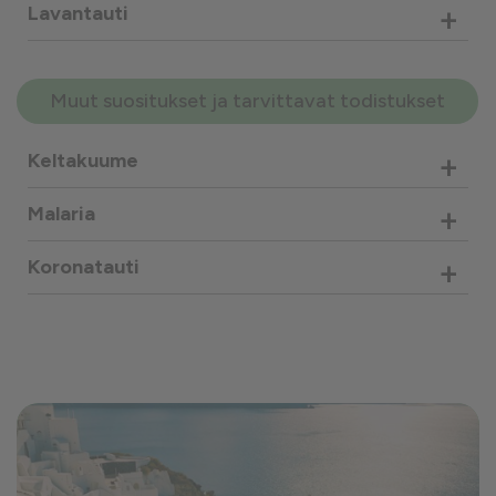
+
Lavantauti
Muut suositukset ja tarvittavat todistukset
+
Keltakuume
+
Malaria
+
Koronatauti