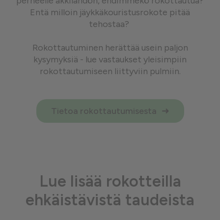
perheelle äkkilähdön, ehdimmekö rokottautua?
Entä milloin jäykkäkouristusrokote pitää
tehostaa?
Rokottautuminen herättää usein paljon
kysymyksiä - lue vastaukset yleisimpiin
rokottautumiseen liittyviin pulmiin.
Tietoa rokottautumisesta
Lue lisää rokotteilla
ehkäistävistä taudeista