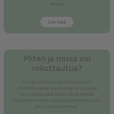
lähtöä.
Lue lisää
Miten ja missä voi
rokottautua?
Hoida rokotussuoja kuntoon joko
rokoteklinikalla, yksityisellä tai julkisella
terveysasemalla. Katso tästä selkeät
käytännön ohjeet rokottautumiseen ja etsi
lähin rokotusasemasi.