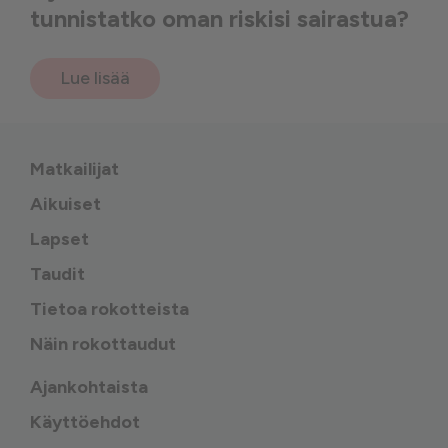
tunnistatko oman riskisi sairastua?
Lue lisää
Matkailijat
Aikuiset
Lapset
Taudit
Tietoa rokotteista
Näin rokottaudut
Ajankohtaista
Käyttöehdot