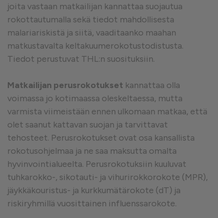
joita vastaan matkailijan kannattaa suojautua
rokottautumalla sekä tiedot mahdollisesta
malariariskistä ja siitä, vaaditaanko maahan
matkustavalta keltakuumerokotustodistusta.
Tiedot perustuvat THL:n suosituksiin.
Matkailijan perusrokotukset
kannattaa olla
voimassa jo kotimaassa oleskeltaessa, mutta
varmista viimeistään ennen ulkomaan matkaa, että
olet saanut kattavan suojan ja tarvittavat
tehosteet. Perusrokotukset ovat osa kansallista
rokotusohjelmaa ja ne saa maksutta omalta
hyvinvointialueelta. Perusrokotuksiin kuuluvat
tuhkarokko-, sikotauti- ja vihurirokkorokote (MPR),
jäykkäkouristus- ja kurkkumätärokote (dT) ja
riskiryhmillä vuosittainen influenssarokote.