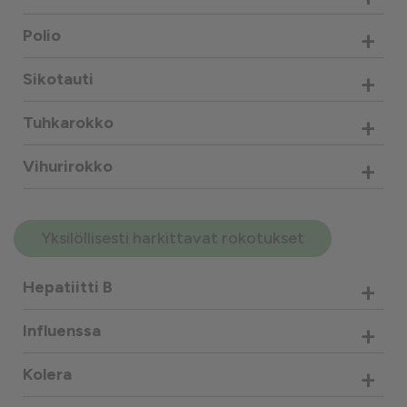
+
Polio
+
Sikotauti
+
Tuhkarokko
+
Vihurirokko
Yksilöllisesti harkittavat rokotukset
+
Hepatiitti B
+
Influenssa
+
Kolera