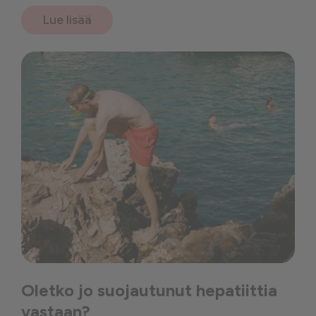
Lue lisää
Oletko jo suojautunut hepatiittia
vastaan?