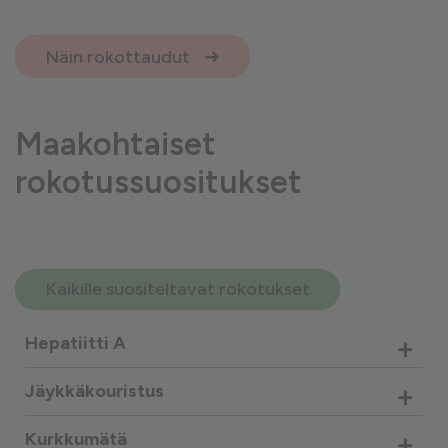
Näin rokottaudut
Maakohtaiset
rokotussuositukset
Kaikille suositeltavat rokotukset
+
Hepatiitti A
+
Jäykkäkouristus
+
Kurkkumätä