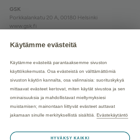
GSK
Porkkalankatu 20 A, 00180 Helsinki
www.gsk.fi
Käytämme evästeitä
Kysy tarvittaessa lisätietoja terveydenhuollon
ammattilaiselta. Rokotussuositukset perustuvat
Käytämme evästeitä parantaaksemme sivuston
THL:n
suosituksiin. Maakohtaiset
käyttökokemusta. Osa evästeistä on välttämättömiä
rokotussuositukset perustuvat
Matkailijan
sivuston käytön kannalta, osa valinnaisia: suorituskykyä
terveysoppaaseen
, jota toimittaa Kustannus Oy
mittaavat evästeet kertovat, miten käytät sivustoa ja sen
Duodecim (aiemmin THL). Tarkistamme
ominaisuuksia ja mahdollistavat mieltymyksiesi
maakohtaiset rokotesuositukset kahdesti
muistamisen; mainontaan liittyvät evästeet auttavat
vuodessa.
jakamaan sinulle merkityksellistä sisältöä.
Evästekäytäntö
©2026 GSK. Kaikki oikeudet pidätetään.
Aina aktiivinen
Välttämättömät evästeet
04/2024, NP-FI-TVX-WCNT-210005
❮
HYVÄKSY KAIKKI