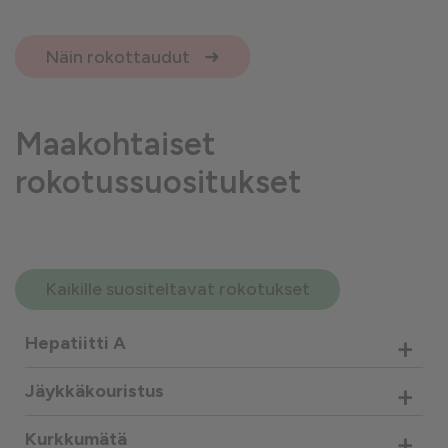
Näin rokottaudut
Maakohtaiset
rokotussuositukset
Kaikille suositeltavat rokotukset
+
Hepatiitti A
+
Jäykkäkouristus
+
Kurkkumätä