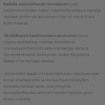
Kaikille suositeltavat rokotukset
ovat
perusrokotteiden lisäksi rokotteita sellaisia tauteja
vastaan, joihin sairastumisen riski on merkittävä
koko maassa.
Yksilöllisesti harkittavien rokotusten
tarve
riippuu kohteesta, matkan kestosta ja
matkasuunnitelmista sekä matkailijan iästä ja
terveydentilasta. Keskustele niiden tarpeesta
lääkärin tai hoitajan kanssa.
Jotta ehdit saada riittävän kattavan rokotussuojan
ennen matkaa sekä tarkistaa muut terveyden
kannalta tärkeät asiat, ota yhteyttä
terveydenhuollon ammattilaiseen hyvissä ajoin
ennen matkaa.