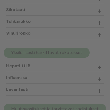
+
Sikotauti
+
Tuhkarokko
+
Vihurirokko
Yksilöllisesti harkittavat rokotukset
+
Hepatiitti B
+
Influenssa
+
Lavantauti
Muut suositukset ja tarvittavat todistukset