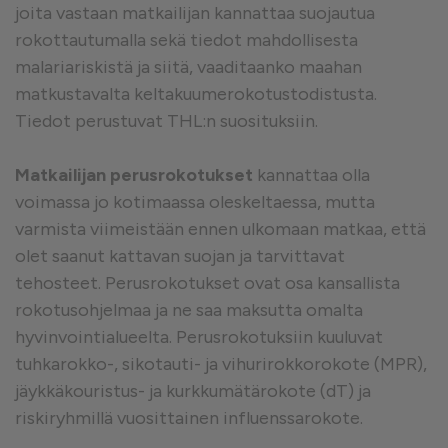
joita vastaan matkailijan kannattaa suojautua
rokottautumalla sekä tiedot mahdollisesta
malariariskistä ja siitä, vaaditaanko maahan
matkustavalta keltakuumerokotustodistusta.
Tiedot perustuvat THL:n suosituksiin.
Matkailijan perusrokotukset
kannattaa olla
voimassa jo kotimaassa oleskeltaessa, mutta
varmista viimeistään ennen ulkomaan matkaa, että
olet saanut kattavan suojan ja tarvittavat
tehosteet. Perusrokotukset ovat osa kansallista
rokotusohjelmaa ja ne saa maksutta omalta
hyvinvointialueelta. Perusrokotuksiin kuuluvat
tuhkarokko-, sikotauti- ja vihurirokkorokote (MPR),
jäykkäkouristus- ja kurkkumätärokote (dT) ja
riskiryhmillä vuosittainen influenssarokote.