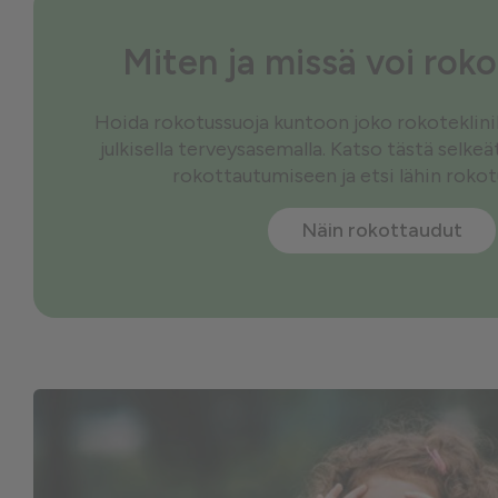
Miten ja missä voi rok
Hoida rokotussuoja kuntoon joko rokoteklinikal
julkisella terveysasemalla. Katso tästä selke
rokottautumiseen ja etsi lähin roko
Näin rokottaudut