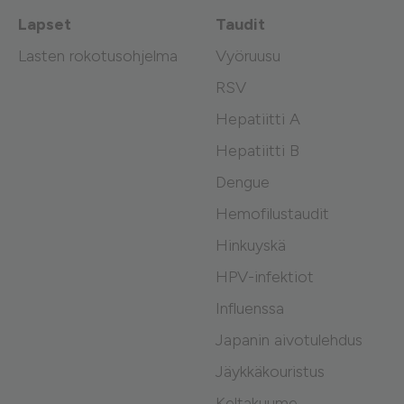
Lapset
Taudit
Lasten rokotusohjelma
Vyöruusu
RSV
Hepatiitti A
Hepatiitti B
Dengue
Hemofilustaudit
Hinkuyskä
HPV-infektiot
Influenssa
Japanin aivotulehdus
Jäykkäkouristus
Keltakuume