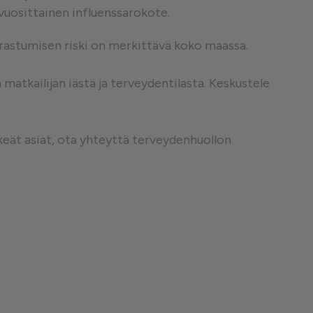
 vuosittainen influenssarokote.
❮
airastumisen riski on merkittävä koko maassa.
atkailijan iästä ja terveydentilasta. Keskustele
❮
keät asiat, ota yhteyttä terveydenhuollon