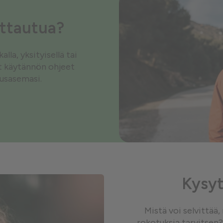
ottautua?
la, yksityisellä tai
ät käytännön ohjeet
tusasemasi.
Kysyt
Mistä voi selvittää
rokotuksia tarvitsen?