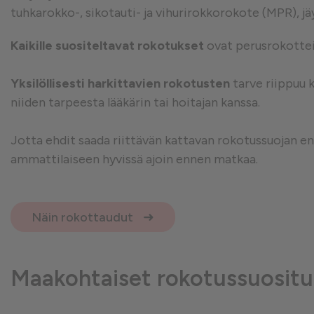
tuhkarokko-, sikotauti- ja vihurirokkorokote (MPR), jä
Suorituskykyä mittaavat e
Kaikille suositeltavat rokotukset
ovat perusrokotteid
Yksilöllisesti harkittavien rokotusten
tarve riippuu 
Mainontaan liittyvät evästeet
niiden tarpeesta lääkärin tai hoitajan kanssa.
Jotta ehdit saada riittävän kattavan rokotussuojan e
ammattilaiseen hyvissä ajoin ennen matkaa.
Näin rokottaudut
Maakohtaiset rokotussuositu