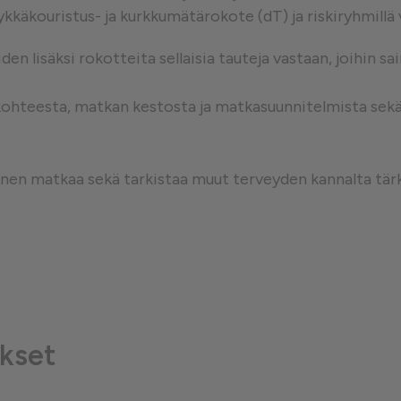
ykkäkouristus- ja kurkkumätärokote (dT) ja riskiryhmillä
västeet
en lisäksi rokotteita sellaisia tauteja vastaan, joihin s
kohteesta, matkan kestosta ja matkasuunnitelmista sekä m
nnen matkaa sekä tarkistaa muut terveyden kannalta tär
kset