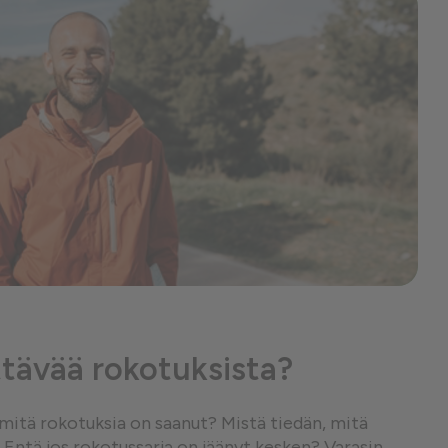
tävää rokotuksista?
, mitä rokotuksia on saanut? Mistä tiedän, mitä
 Entä jos rokotussarja on jäänyt kesken? Varasin