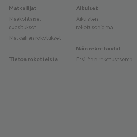
Matkailijat
Aikuiset
Maakohtaiset
Aikuisten
suositukset
rokotusohjelma
Matkailijan rokotukset
Näin rokottaudut
Tietoa rokotteista
Etsi lähin rokotusasema