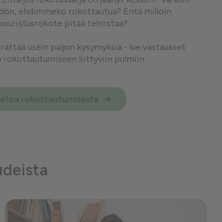
hdön, ehdimmekö rokottautua? Entä milloin
kouristusrokote pitää tehostaa?
ättää usein paljon kysymyksiä - lue vastaukset
n rokottautumiseen liittyviin pulmiin.
ietoa rokottautumisesta
udeista