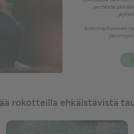
perheelle äkkilä
jäykkä
Rokottautuminen her
yleisimpii
T
sää rokotteilla ehkäistävistä ta