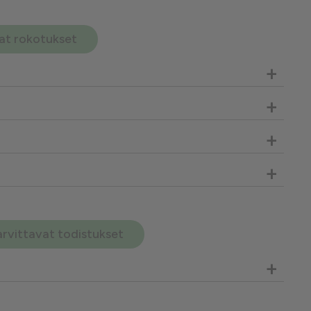
avat rokotukset
+
+
+
+
arvittavat todistukset
+