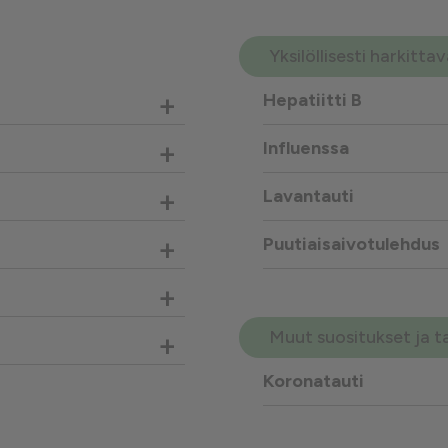
Yksilöllisesti harkitt
+
Hepatiitti B
+
Influenssa
+
Lavantauti
+
Puutiaisaivotulehdus
+
Muut suositukset ja t
+
Koronatauti