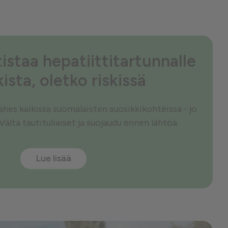
istaa hepatiittitartunnalle
kista, oletko riskissä
 lähes kaikissa suomalaisten suosikkikohteissa - jo
 Vältä tautituliaiset ja suojaudu ennen lähtöä.
Lue lisää