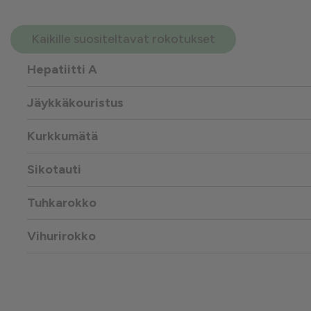
Kaikille suositeltavat rokotukset
Hepatiitti A
Jäykkäkouristus
Kurkkumätä
Sikotauti
Tuhkarokko
Vihurirokko