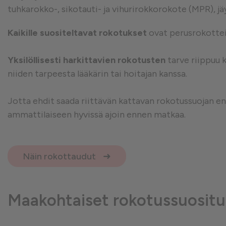
tuhkarokko-, sikotauti- ja vihurirokkorokote (MPR), jä
Suorituskykyä mittaavat e
Kaikille suositeltavat rokotukset
ovat perusrokotteid
Yksilöllisesti harkittavien rokotusten
tarve riippuu 
Mainontaan liittyvät evästeet
niiden tarpeesta lääkärin tai hoitajan kanssa.
Jotta ehdit saada riittävän kattavan rokotussuojan e
ammattilaiseen hyvissä ajoin ennen matkaa.
Näin rokottaudut
Maakohtaiset rokotussuositu