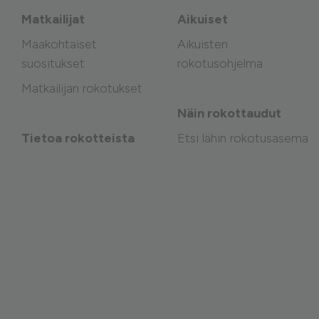
Matkailijat
Aikuiset
Maakohtaiset
Aikuisten
suositukset
rokotusohjelma
Matkailijan rokotukset
Näin rokottaudut
Tietoa rokotteista
Etsi lähin rokotusasema