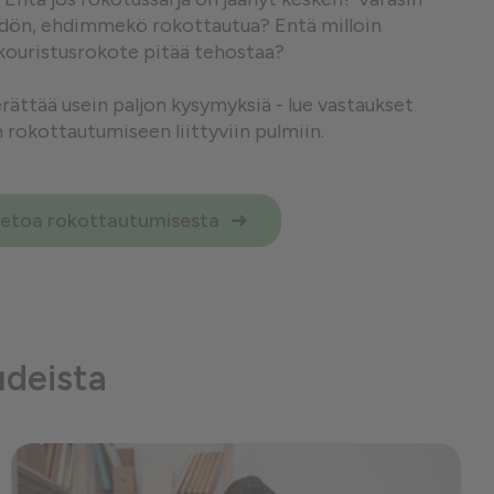
hdön, ehdimmekö rokottautua? Entä milloin
kouristusrokote pitää tehostaa?
ättää usein paljon kysymyksiä - lue vastaukset
n rokottautumiseen liittyviin pulmiin.
ietoa rokottautumisesta
udeista