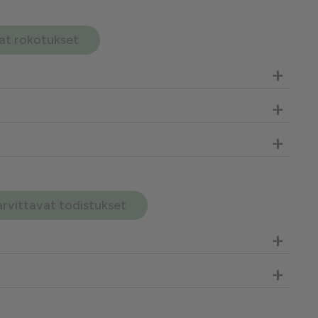
avat rokotukset
+
+
+
arvittavat todistukset
+
+