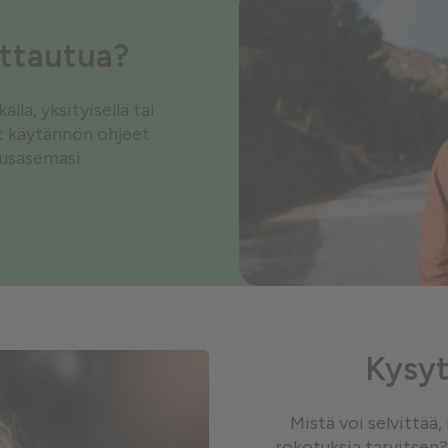
ottautua?
la, yksityisellä tai
ät käytännön ohjeet
tusasemasi.
Kysyt
Mistä voi selvittää
rokotuksia tarvitsen?