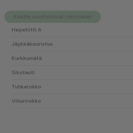
Kaikille suositeltavat rokotukset
Hepatiitti A
Jäykkäkouristus
Kurkkumätä
Sikotauti
Tuhkarokko
Vihurirokko