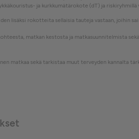
ykkäkouristus- ja kurkkumätärokote (dT) ja riskiryhmillä
västeet
en lisäksi rokotteita sellaisia tauteja vastaan, joihin s
kohteesta, matkan kestosta ja matkasuunnitelmista sekä m
nnen matkaa sekä tarkistaa muut terveyden kannalta tär
kset