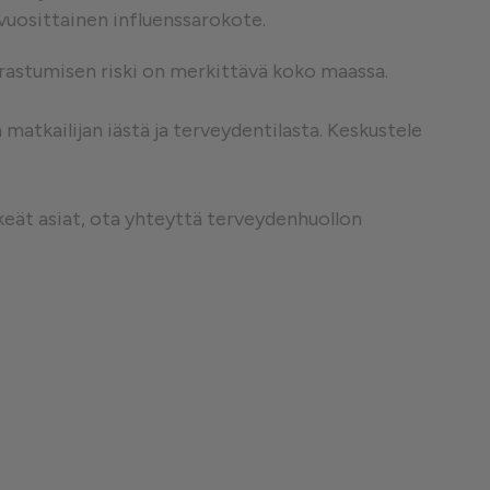
 vuosittainen influenssarokote.
❮
airastumisen riski on merkittävä koko maassa.
atkailijan iästä ja terveydentilasta. Keskustele
❮
keät asiat, ota yhteyttä terveydenhuollon