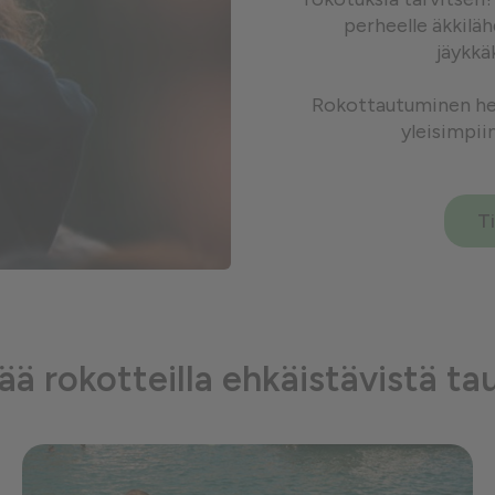
perheelle äkkilä
jäykkä
Rokottautuminen her
yleisimpii
T
sää rokotteilla ehkäistävistä ta