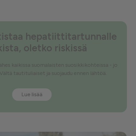
istaa hepatiittitartunnalle
kista, oletko riskissä
 lähes kaikissa suomalaisten suosikkikohteissa - jo
 Vältä tautituliaiset ja suojaudu ennen lähtöä.
Lue lisää