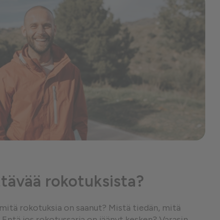
tävää rokotuksista?
, mitä rokotuksia on saanut? Mistä tiedän, mitä
 Entä jos rokotussarja on jäänyt kesken? Varasin