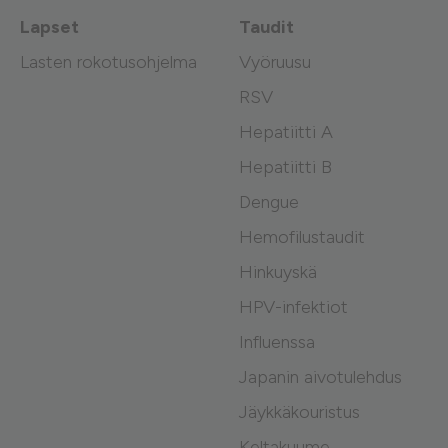
Lapset
Taudit
Lasten rokotusohjelma
Vyöruusu
RSV
Hepatiitti A
Hepatiitti B
Dengue
Hemofilustaudit
Hinkuyskä
HPV-infektiot
Influenssa
Japanin aivotulehdus
Jäykkäkouristus
Keltakuume