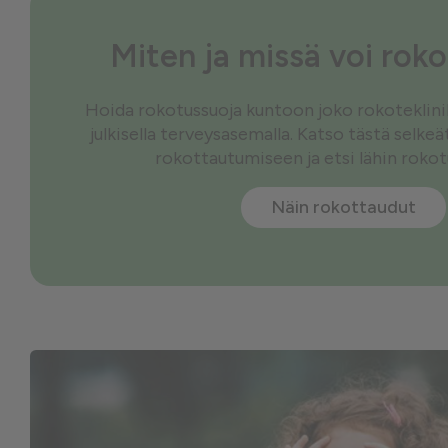
Miten ja missä voi rok
Hoida rokotussuoja kuntoon joko rokoteklinikal
julkisella terveysasemalla. Katso tästä selke
rokottautumiseen ja etsi lähin roko
Näin rokottaudut