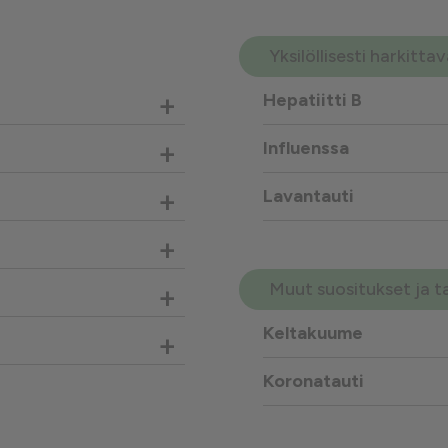
Yksilöllisesti harkitt
+
Hepatiitti B
+
Influenssa
+
Lavantauti
+
Muut suositukset ja t
+
Keltakuume
+
Koronatauti