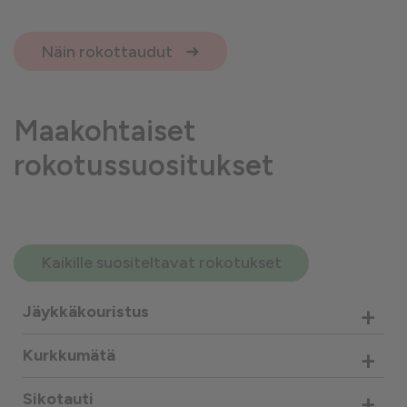
Näin rokottaudut
Maakohtaiset
rokotussuositukset
Kaikille suositeltavat rokotukset
+
Jäykkäkouristus
+
Kurkkumätä
+
Sikotauti