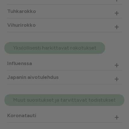
+
Tuhkarokko
+
Vihurirokko
Yksilöllisesti harkittavat rokotukset
+
Influenssa
+
Japanin aivotulehdus
Muut suositukset ja tarvittavat todistukset
+
Koronatauti