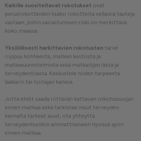
Kaikille suositeltavat rokotukset
ovat
perusrokotteiden lisäksi rokotteita sellaisia tauteja
vastaan, joihin sairastumisen riski on merkittävä
koko maassa.
Yksilöllisesti harkittavien rokotusten
tarve
riippuu kohteesta, matkan kestosta ja
matkasuunnitelmista sekä matkailijan iästä ja
terveydentilasta. Keskustele niiden tarpeesta
lääkärin tai hoitajan kanssa.
Jotta ehdit saada riittävän kattavan rokotussuojan
ennen matkaa sekä tarkistaa muut terveyden
kannalta tärkeät asiat, ota yhteyttä
terveydenhuollon ammattilaiseen hyvissä ajoin
ennen matkaa.