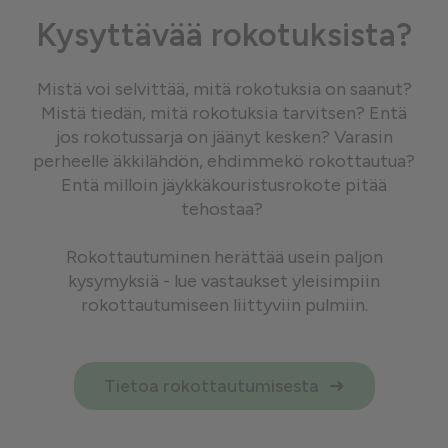
Kysyttävää rokotuksista?
Mistä voi selvittää, mitä rokotuksia on saanut?
Mistä tiedän, mitä rokotuksia tarvitsen? Entä
jos rokotussarja on jäänyt kesken? Varasin
perheelle äkkilähdön, ehdimmekö rokottautua?
Entä milloin jäykkäkouristusrokote pitää
tehostaa?
Rokottautuminen herättää usein paljon
kysymyksiä - lue vastaukset yleisimpiin
rokottautumiseen liittyviin pulmiin.
Tietoa rokottautumisesta