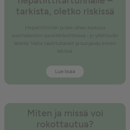
hepatiittitartunnalle –
tarkista, oletko riskissä
Hepatiittiriski piilee lähes kaikissa
suomalaisten suosikkikohteissa - jo yllättävän
lähellä. Vältä tautituliaiset ja suojaudu ennen
lähtöä.
Lue lisää
Miten ja missä voi
rokottautua?