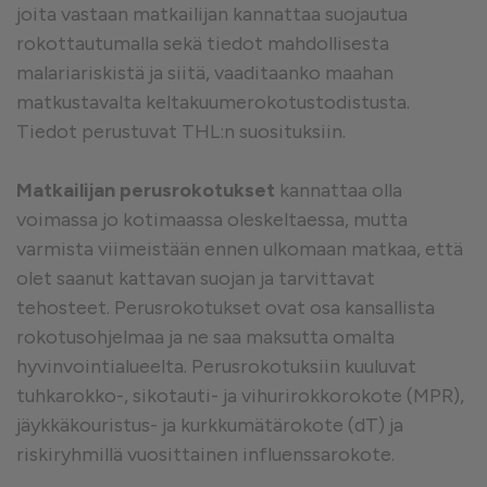
joita vastaan matkailijan kannattaa suojautua
rokottautumalla sekä tiedot mahdollisesta
malariariskistä ja siitä, vaaditaanko maahan
matkustavalta keltakuumerokotustodistusta.
Tiedot perustuvat THL:n suosituksiin.
Matkailijan perusrokotukset
kannattaa olla
voimassa jo kotimaassa oleskeltaessa, mutta
varmista viimeistään ennen ulkomaan matkaa, että
olet saanut kattavan suojan ja tarvittavat
tehosteet. Perusrokotukset ovat osa kansallista
rokotusohjelmaa ja ne saa maksutta omalta
hyvinvointialueelta. Perusrokotuksiin kuuluvat
tuhkarokko-, sikotauti- ja vihurirokkorokote (MPR),
jäykkäkouristus- ja kurkkumätärokote (dT) ja
riskiryhmillä vuosittainen influenssarokote.