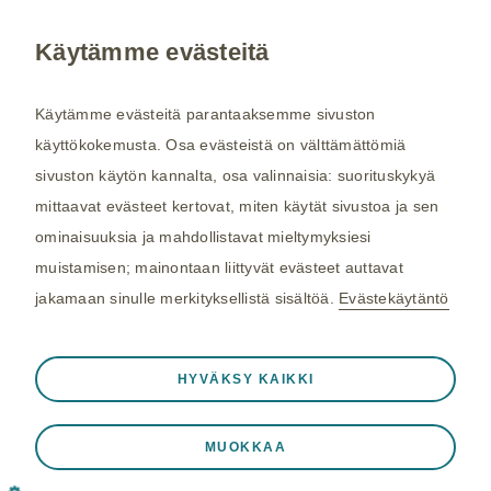
Käytämme evästeitä
Kysy tarvittaessa lisätietoja terveydenhuollon
ammattilaiselta. Rokotussuositukset perustuvat
Käytämme evästeitä parantaaksemme sivuston
THL:n
suosituksiin. Maakohtaiset
käyttökokemusta. Osa evästeistä on välttämättömiä
rokotussuositukset perustuvat
Matkailijan
sivuston käytön kannalta, osa valinnaisia: suorituskykyä
terveysoppaaseen
, jota toimittaa Kustannus Oy
mittaavat evästeet kertovat, miten käytät sivustoa ja sen
Duodecim (aiemmin THL). Tarkistamme
ominaisuuksia ja mahdollistavat mieltymyksiesi
maakohtaiset rokotesuositukset kahdesti
muistamisen; mainontaan liittyvät evästeet auttavat
vuodessa.
jakamaan sinulle merkityksellistä sisältöä.
Evästekäytäntö
©2026 GSK. Kaikki oikeudet pidätetään.
Aina aktiivinen
Välttämättömät evästeet
04/2024, NP-FI-TVX-WCNT-210005
❮
HYVÄKSY KAIKKI
Välttämättömiä verkkosivuston toiminnalle
Viimeisin päivitys 25.03.2025
kuten istuntotietojen tallennukseen vierailun
MUOKKAA
aikana, eväste- ja tag-asetusten hallintaan