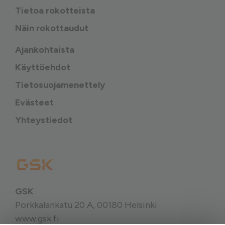
Tietoa rokotteista
Näin rokottaudut
Ajankohtaista
Käyttöehdot
Tietosuojamenettely
Evästeet
Yhteystiedot
GSK
Porkkalankatu 20 A, 00180 Helsinki
www.gsk.fi