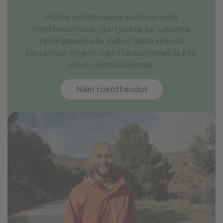
Hoida rokotussuoja kuntoon joko
rokoteklinikalla, yksityisellä tai julkisella
terveysasemalla. Katso tästä selkeät
käytännön ohjeet rokottautumiseen ja etsi
lähin rokotusasemasi.
Näin rokottaudut