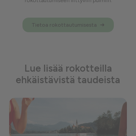
rokottautumiseen liittyviin pulmiin.
Tietoa rokottautumisesta
Lue lisää rokotteilla
ehkäistävistä taudeista