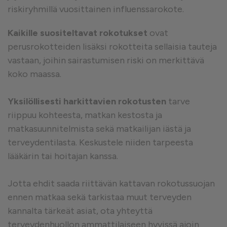
riskiryhmillä vuosittainen influenssarokote.
Kaikille suositeltavat rokotukset
ovat
perusrokotteiden lisäksi rokotteita sellaisia tauteja
vastaan, joihin sairastumisen riski on merkittävä
koko maassa.
Yksilöllisesti harkittavien rokotusten
tarve
riippuu kohteesta, matkan kestosta ja
matkasuunnitelmista sekä matkailijan iästä ja
terveydentilasta. Keskustele niiden tarpeesta
lääkärin tai hoitajan kanssa.
Jotta ehdit saada riittävän kattavan rokotussuojan
ennen matkaa sekä tarkistaa muut terveyden
kannalta tärkeät asiat, ota yhteyttä
terveydenhuollon ammattilaiseen hyvissä ajoin