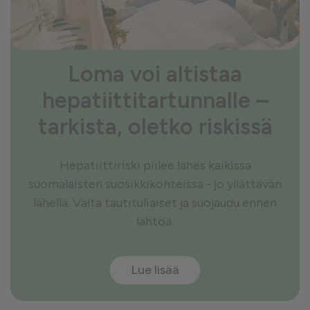
Loma voi altistaa
hepatiittitartunnalle –
tarkista, oletko riskissä
Hepatiittiriski piilee lähes kaikissa
suomalaisten suosikkikohteissa - jo yllättävän
lähellä. Vältä tautituliaiset ja suojaudu ennen
lähtöä.
Lue lisää