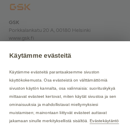
GSK
Porkkalankatu 20 A, 00180 Helsinki
www.gsk.fi
Käytämme evästeitä
Kysy tarvittaessa lisätietoja terveydenhuollon
ammattilaiselta. Rokotussuositukset perustuvat
Käytämme evästeitä parantaaksemme sivuston
THL:n
suosituksiin. Maakohtaiset
käyttökokemusta. Osa evästeistä on välttämättömiä
rokotussuositukset perustuvat
Matkailijan
sivuston käytön kannalta, osa valinnaisia: suorituskykyä
terveysoppaaseen
, jota toimittaa Kustannus Oy
mittaavat evästeet kertovat, miten käytät sivustoa ja sen
Duodecim (aiemmin THL). Tarkistamme
ominaisuuksia ja mahdollistavat mieltymyksiesi
maakohtaiset rokotesuositukset kahdesti
muistamisen; mainontaan liittyvät evästeet auttavat
vuodessa.
jakamaan sinulle merkityksellistä sisältöä.
Evästekäytäntö