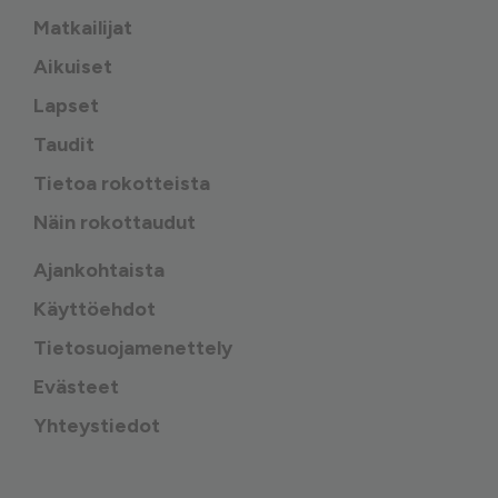
Matkailijat
Aikuiset
Lapset
Taudit
Tietoa rokotteista
Näin rokottaudut
Ajankohtaista
Käyttöehdot
Tietosuojamenettely
Evästeet
Yhteystiedot