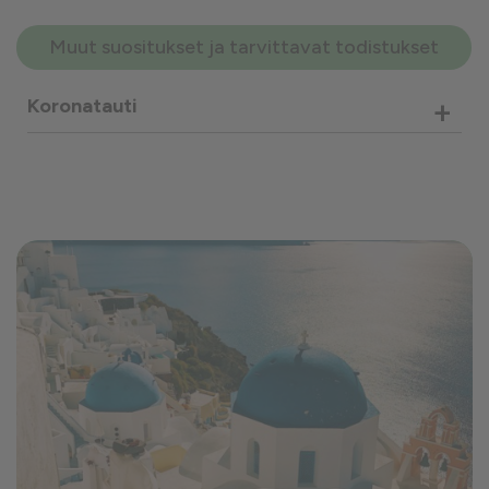
Muut suositukset ja tarvittavat todistukset
+
Koronatauti