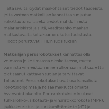
Tältä sivulta löydät maakohtaiset tiedot taudeista,
joita vastaan matkailijan kannattaa suojautua
rokottautumalla sekä tiedot mahdollisesta
malariariskistä ja siitä, vaaditaanko maahan
matkustavalta keltakuumerokotustodistusta.
Tiedot perustuvat THL:n suosituksiin.
Matkailijan perusrokotukset
kannattaa olla
voimassa jo kotimaassa oleskeltaessa, mutta
varmista viimeistään ennen ulkomaan matkaa, että
olet saanut kattavan suojan ja tarvittavat
tehosteet. Perusrokotukset ovat osa kansallista
rokotusohjelmaa ja ne saa maksutta omalta
hyvinvointialueelta. Perusrokotuksiin kuuluvat
tuhkarokko-, sikotauti- ja vihurirokkorokote (MPR),
jäykkäkouristus- ja kurkkumätärokote (dT) ja