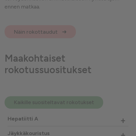
ennen matkaa.
Näin rokottaudut
Maakohtaiset
rokotussuositukset
Kaikille suositeltavat rokotukset
+
Hepatiitti A
+
Jäykkäkouristus