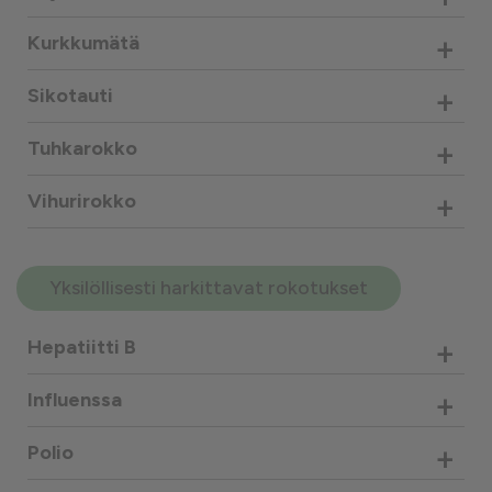
+
Kurkkumätä
+
Sikotauti
+
Tuhkarokko
+
Vihurirokko
Yksilöllisesti harkittavat rokotukset
+
Hepatiitti B
+
Influenssa
+
Polio