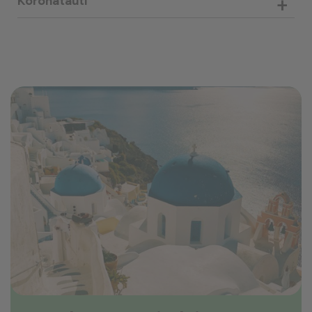
+
Koronatauti