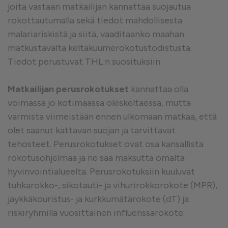
joita vastaan matkailijan kannattaa suojautua
rokottautumalla sekä tiedot mahdollisesta
malariariskistä ja siitä, vaaditaanko maahan
matkustavalta keltakuumerokotustodistusta.
Tiedot perustuvat THL:n suosituksiin.
Matkailijan perusrokotukset
kannattaa olla
voimassa jo kotimaassa oleskeltaessa, mutta
varmista viimeistään ennen ulkomaan matkaa, että
olet saanut kattavan suojan ja tarvittavat
tehosteet. Perusrokotukset ovat osa kansallista
rokotusohjelmaa ja ne saa maksutta omalta
hyvinvointialueelta. Perusrokotuksiin kuuluvat
tuhkarokko-, sikotauti- ja vihurirokkorokote (MPR),
jäykkäkouristus- ja kurkkumätärokote (dT) ja
riskiryhmillä vuosittainen influenssarokote.