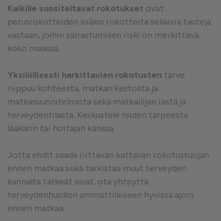
Kaikille suositeltavat rokotukset
ovat
perusrokotteiden lisäksi rokotteita sellaisia tauteja
vastaan, joihin sairastumisen riski on merkittävä
koko maassa.
Yksilöllisesti harkittavien rokotusten
tarve
riippuu kohteesta, matkan kestosta ja
matkasuunnitelmista sekä matkailijan iästä ja
terveydentilasta. Keskustele niiden tarpeesta
lääkärin tai hoitajan kanssa.
Jotta ehdit saada riittävän kattavan rokotussuojan
ennen matkaa sekä tarkistaa muut terveyden
kannalta tärkeät asiat, ota yhteyttä
terveydenhuollon ammattilaiseen hyvissä ajoin
ennen matkaa.