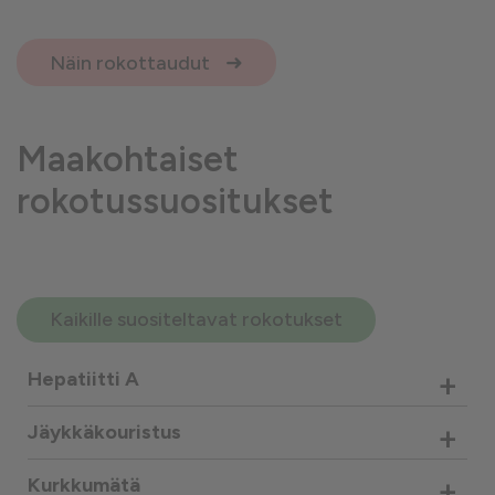
Näin rokottaudut
Maakohtaiset
rokotussuositukset
Kaikille suositeltavat rokotukset
+
Hepatiitti A
+
Jäykkäkouristus
+
Kurkkumätä