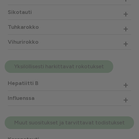
+
Sikotauti
+
Tuhkarokko
+
Vihurirokko
Yksilöllisesti harkittavat rokotukset
+
Hepatiitti B
+
Influenssa
Muut suositukset ja tarvittavat todistukset