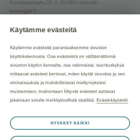
Porkkalankatu 20 A, 00180 Helsinki
www.gsk.fi
Käytämme evästeitä
Kysy tarvittaessa lisätietoja terveydenhuollon
ammattilaiselta. Rokotussuositukset perustuvat
Käytämme evästeitä parantaaksemme sivuston
THL:n
suosituksiin. Maakohtaiset
käyttökokemusta. Osa evästeistä on välttämättömiä
rokotussuositukset perustuvat
Matkailijan
sivuston käytön kannalta, osa valinnaisia: suorituskykyä
terveysoppaaseen
, jota toimittaa Kustannus Oy
mittaavat evästeet kertovat, miten käytät sivustoa ja sen
Duodecim (aiemmin THL). Tarkistamme
ominaisuuksia ja mahdollistavat mieltymyksiesi
maakohtaiset rokotesuositukset kahdesti
muistamisen; mainontaan liittyvät evästeet auttavat
vuodessa.
jakamaan sinulle merkityksellistä sisältöä.
Evästekäytäntö
©2026 GSK. Kaikki oikeudet pidätetään.
Aina aktiivinen
Välttämättömät evästeet
04/2024, NP-FI-TVX-WCNT-210005
❮
HYVÄKSY KAIKKI
Välttämättömiä verkkosivuston toiminnalle
Viimeisin päivitys 25.03.2025