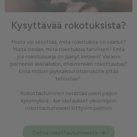
Kysyttävää rokotuksista?
Mistä voi selvittää, mitä rokotuksia on saanut?
Mistä tiedän, mitä rokotuksia tarvitsen? Entä
jos rokotussarja on jäänyt kesken? Varasin
perheelle äkkilähdön, ehdimmekö rokottautua?
Entä milloin jäykkäkouristusrokote pitää
tehostaa?
Rokottautuminen herättää usein paljon
kysymyksiä - lue vastaukset yleisimpiin
rokottautumiseen liittyviin pulmiin.
Tietoa rokottautumisesta