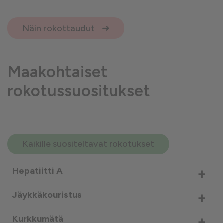
Näin rokottaudut
Maakohtaiset
rokotussuositukset
Kaikille suositeltavat rokotukset
+
Hepatiitti A
+
Jäykkäkouristus
+
Kurkkumätä