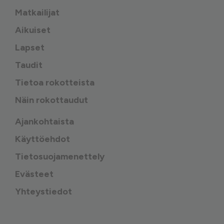
Matkailijat
Aikuiset
Lapset
Taudit
Tietoa rokotteista
Näin rokottaudut
Ajankohtaista
Käyttöehdot
Tietosuojamenettely
Evästeet
Yhteystiedot