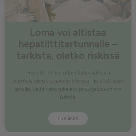
Loma voi altistaa
hepatiittitartunnalle –
tarkista, oletko riskissä
Hepatiittiriski piilee lähes kaikissa
suomalaisten suosikkikohteissa - jo yllättävän
lähellä. Vältä tautituliaiset ja suojaudu ennen
lähtöä.
Lue lisää