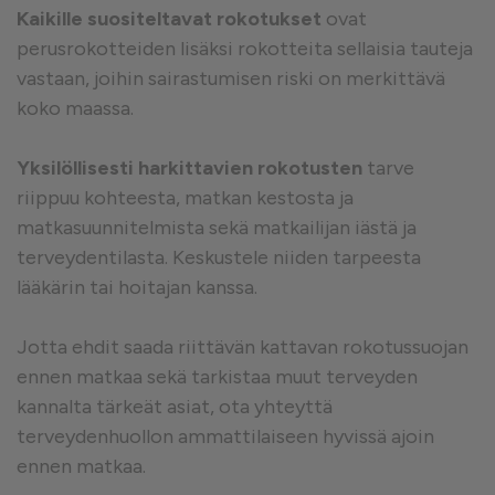
Kaikille suositeltavat rokotukset
ovat
perusrokotteiden lisäksi rokotteita sellaisia tauteja
vastaan, joihin sairastumisen riski on merkittävä
koko maassa.
Yksilöllisesti harkittavien rokotusten
tarve
riippuu kohteesta, matkan kestosta ja
matkasuunnitelmista sekä matkailijan iästä ja
terveydentilasta. Keskustele niiden tarpeesta
lääkärin tai hoitajan kanssa.
Jotta ehdit saada riittävän kattavan rokotussuojan
ennen matkaa sekä tarkistaa muut terveyden
kannalta tärkeät asiat, ota yhteyttä
terveydenhuollon ammattilaiseen hyvissä ajoin
ennen matkaa.