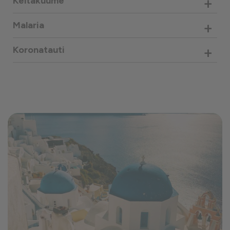
+
Keltakuume
+
Malaria
+
Koronatauti