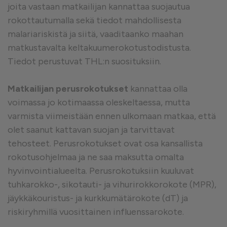
joita vastaan matkailijan kannattaa suojautua
rokottautumalla sekä tiedot mahdollisesta
malariariskistä ja siitä, vaaditaanko maahan
matkustavalta keltakuumerokotustodistusta.
Tiedot perustuvat THL:n suosituksiin.
Matkailijan perusrokotukset
kannattaa olla
voimassa jo kotimaassa oleskeltaessa, mutta
varmista viimeistään ennen ulkomaan matkaa, että
olet saanut kattavan suojan ja tarvittavat
tehosteet. Perusrokotukset ovat osa kansallista
rokotusohjelmaa ja ne saa maksutta omalta
hyvinvointialueelta. Perusrokotuksiin kuuluvat
tuhkarokko-, sikotauti- ja vihurirokkorokote (MPR),
jäykkäkouristus- ja kurkkumätärokote (dT) ja
riskiryhmillä vuosittainen influenssarokote.