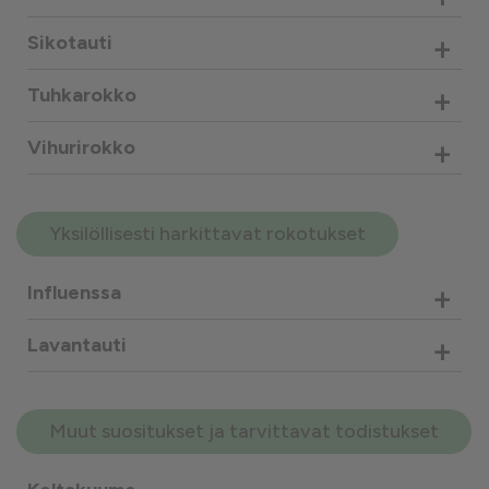
+
Sikotauti
+
Tuhkarokko
+
Vihurirokko
Yksilöllisesti harkittavat rokotukset
+
Influenssa
+
Lavantauti
Muut suositukset ja tarvittavat todistukset