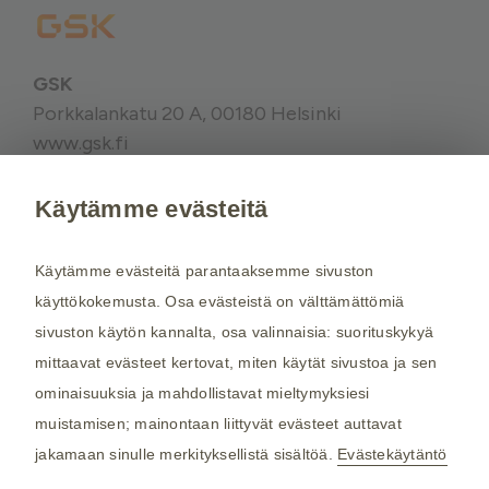
GSK
Porkkalankatu 20 A, 00180 Helsinki
www.gsk.fi
Käytämme evästeitä
Kysy tarvittaessa lisätietoja terveydenhuollon
ammattilaiselta. Rokotussuositukset perustuvat
Käytämme evästeitä parantaaksemme sivuston
THL:n
suosituksiin. Maakohtaiset
käyttökokemusta. Osa evästeistä on välttämättömiä
rokotussuositukset perustuvat
Matkailijan
sivuston käytön kannalta, osa valinnaisia: suorituskykyä
terveysoppaaseen
, jota toimittaa Kustannus Oy
mittaavat evästeet kertovat, miten käytät sivustoa ja sen
Duodecim (aiemmin THL). Tarkistamme
ominaisuuksia ja mahdollistavat mieltymyksiesi
maakohtaiset rokotesuositukset kahdesti
muistamisen; mainontaan liittyvät evästeet auttavat
vuodessa.
jakamaan sinulle merkityksellistä sisältöä.
Evästekäytäntö