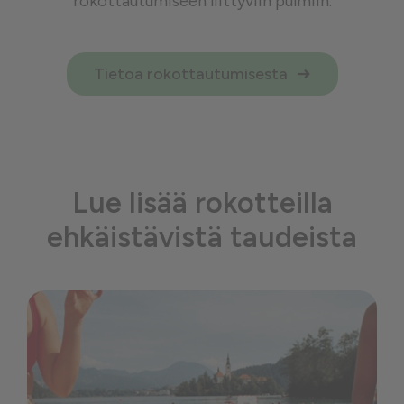
rokottautumiseen liittyviin pulmiin.
Tietoa rokottautumisesta
Lue lisää rokotteilla
ehkäistävistä taudeista